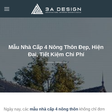
Bỏ
qua
nội
dung
Mẫu Nhà Cấp 4 Nông Thôn Đẹp, Hiện
Đại, Tiết Kiệm Chi Phí
Ngày nay, các
mẫu nhà cấp 4 nông thôn
không chỉ đơn