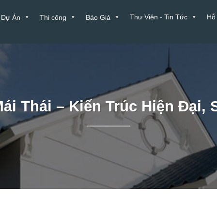
Thư Viện - Tin Tức
Hỗ
Dự Án
Thi công
Báo Giá
i Thái – Kiến Trúc Hiện Đại,