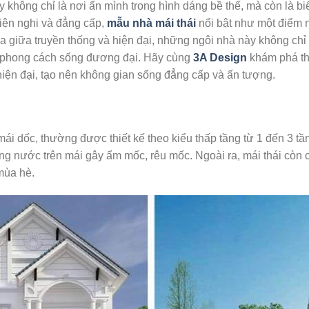
y không chỉ là nơi ẩn mình trong hình dáng bề thế, mà còn là b
iện nghi và đẳng cấp,
mẫu nhà mái thái
nổi bật như một điểm 
a giữa truyền thống và hiện đại, những ngôi nhà này không chỉ 
và phong cách sống đương đại. Hãy cùng
3A Design
khám phá thế
 hiện đại, tạo nên không gian sống đẳng cấp và ấn tượng.
mái dốc, thường được thiết kế theo kiểu thấp tầng từ 1 đến 3 tần
g nước trên mái gây ẩm mốc, rêu mốc. Ngoài ra, mái thái còn 
mùa hè.