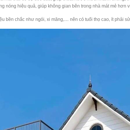
hống nóng hiệu quả, giúp không gian bên trong nhà mát mẻ hơn 
liệu bền chắc như ngói, xi măng,… nên có tuổi thọ cao, ít phải 