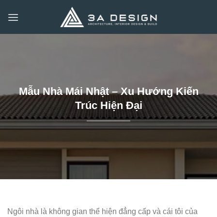
Bỏ
qua
nội
dung
Mẫu Nhà Mái Nhật – Xu Hướng Kiến
Trúc Hiện Đại
Ngôi nhà là không gian thể hiện đẳng cấp và cái tôi của