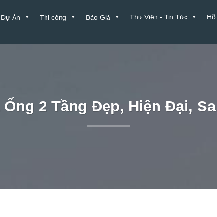
Thư Viện - Tin Tức
Hỗ
Dự Án
Thi công
Báo Giá
Ống 2 Tầng Đẹp, Hiện Đại, S