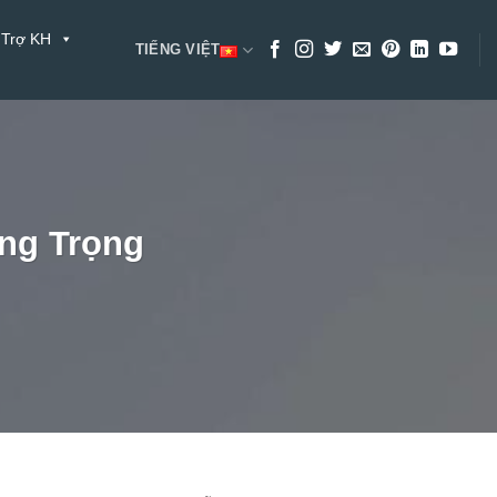
 Trợ KH
TIẾNG VIỆT
ang Trọng