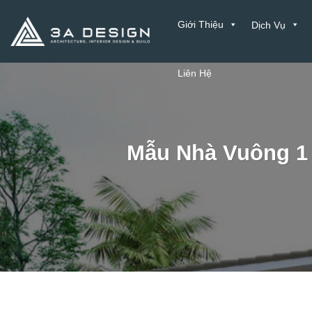
Bỏ
Giới Thiệu
Dịch Vụ
qua
nội
dung
Liên Hệ
Mẫu Nhà Vuông 1 