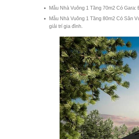
Mẫu Nhà Vuông 1 Tầng 70m2 Có Gara: Đáp
Mẫu Nhà Vuông 1 Tầng 80m2 Có Sân Vườn
giải trí gia đình.