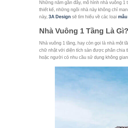
Những năm gần đây, mô hình nhà vuông 1 tần
thiết kế, những ngôi nhà này không chỉ man
này,
3A Design
sẽ tìm hiểu về các loại
mẫu 
Nhà Vuông 1 Tầng Là Gì
Nhà vuông 1 tầng, hay còn gọi là nhà một t
chữ nhật với diện tích sàn được phân chi
hoặc người có nhu cầu sử dụng không gian s