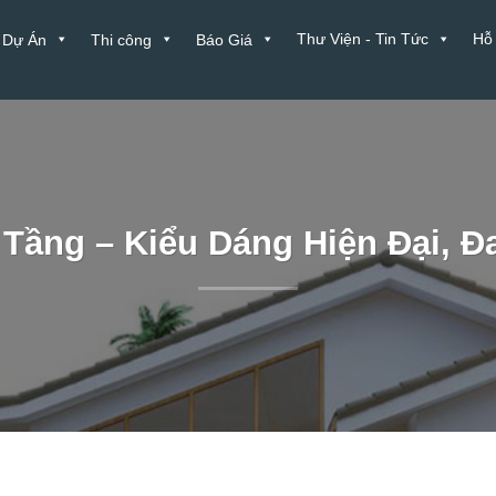
Thư Viện - Tin Tức
Hỗ
Dự Án
Thi công
Báo Giá
Tầng – Kiểu Dáng Hiện Đại, 