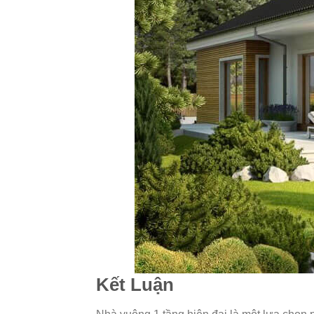
Kết Luận