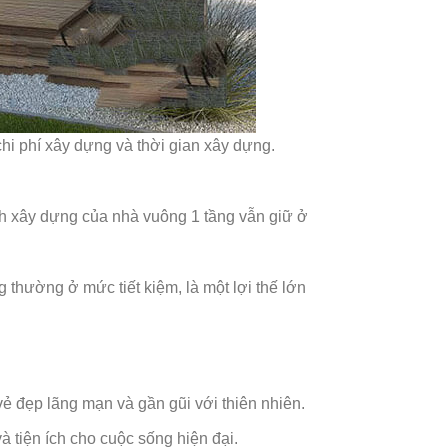
hi phí xây dựng và thời gian xây dựng.
ch xây dựng của nhà vuông 1 tầng vẫn giữ ở
 thường ở mức tiết kiệm, là một lợi thế lớn
 đẹp lãng mạn và gần gũi với thiên nhiên.
 tiện ích cho cuộc sống hiện đại.