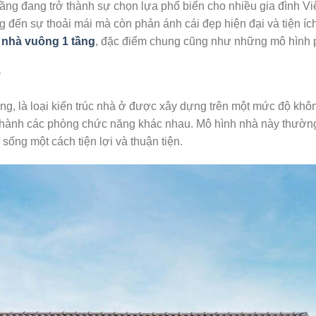
g đang trở thành sự chọn lựa phổ biến cho nhiều gia đình Việ
g đến sự thoải mái mà còn phản ánh cái đẹp hiện đại và tiện íc
nhà vuông 1 tầng
, đặc điểm chung cũng như những mô hình p
?
ầng, là loại kiến trúc nhà ở được xây dựng trên một mức độ kh
a thành các phòng chức năng khác nhau. Mô hình nhà này thườ
ống một cách tiện lợi và thuận tiện.