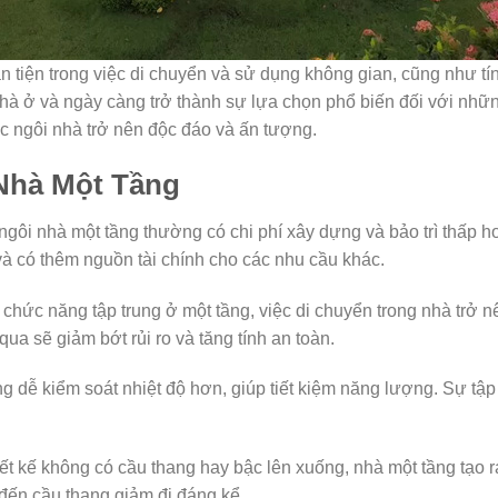
tiện trong việc di chuyển và sử dụng không gian, cũng như tí
nhà ở và ngày càng trở thành sự lựa chọn phổ biến đối với nh
rúc ngôi nhà trở nên độc đáo và ấn tượng.
Nhà Một Tầng
ôi nhà một tầng thường có chi phí xây dựng và bảo trì thấp h
và có thêm nguồn tài chính cho các nhu cầu khác.
chức năng tập trung ở một tầng, việc di chuyển trong nhà trở nê
ua sẽ giảm bớt rủi ro và tăng tính an toàn.
dễ kiểm soát nhiệt độ hơn, giúp tiết kiệm năng lượng. Sự tập 
t kế không có cầu thang hay bậc lên xuống, nhà một tầng tạo r
 đến cầu thang giảm đi đáng kể.