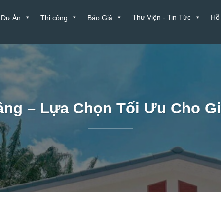
Thư Viện - Tin Tức
Hỗ
Dự Án
Thi công
Báo Giá
ầng – Lựa Chọn Tối Ưu Cho Gia