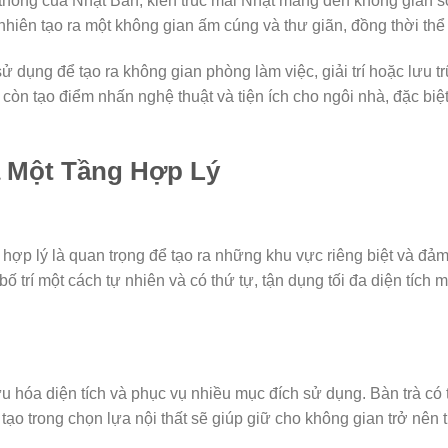
 thống của Nhật Bản, kiến trúc mái Nhật mang đến không gian số
nhiên tạo ra một không gian ấm cúng và thư giãn, đồng thời thể h
dụng để tạo ra không gian phòng làm việc, giải trí hoặc lưu trữ
òn tạo điểm nhấn nghệ thuật và tiện ích cho ngôi nhà, đặc bi
à Một Tầng Hợp Lý
ợp lý là quan trọng để tạo ra những khu vực riêng biệt và đảm
 trí một cách tự nhiên và có thứ tự, tận dụng tối đa diện tích
ưu hóa diện tích và phục vụ nhiều mục đích sử dụng. Bàn trà có
ạo trong chọn lựa nội thất sẽ giúp giữ cho không gian trở nên 