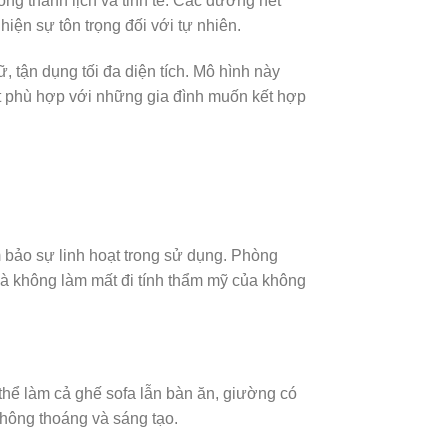
ng thanh lịch và tinh tế. Các đường nét
iện sự tôn trọng đối với tự nhiên.
, tận dụng tối đa diện tích. Mô hình này
ệt phù hợp với những gia đình muốn kết hợp
 bảo sự linh hoạt trong sử dụng. Phòng
 mà không làm mất đi tính thẩm mỹ của không
 thể làm cả ghế sofa lẫn bàn ăn, giường có
thông thoáng và sáng tạo.