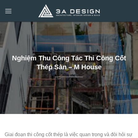
Bỏ
qua
nội
dung
Nghiệm Thu Công Tác Thi Công Cốt
Thép Sàn – M House
Giai đoạn thi công cốt thép là việc quan trọng và đòi hỏi sự