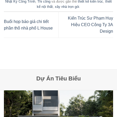
Nhật Ký Công Trình
,
Thi công
và được gắn thẻ
thiết kế kiến trúc
,
thiết
kế nội thất
,
xây nhà trọn gói
.
Kiến Trúc Sư Phạm Huy
Buổi họp báo giá chi tiết
Hiệu CEO Công Ty 3A
phần thô nhà phố L House
Design
Dự Án Tiêu Biểu