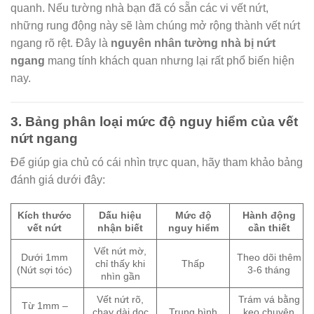
quanh. Nếu tường nhà bạn đã có sẵn các vi vết nứt,
những rung động này sẽ làm chúng mở rộng thành vết nứt
ngang rõ rệt. Đây là
nguyên nhân tường nhà bị nứt
ngang
mang tính khách quan nhưng lại rất phổ biến hiện
nay.
3. Bảng phân loại mức độ nguy hiểm của vết
nứt ngang
Để giúp gia chủ có cái nhìn trực quan, hãy tham khảo bảng
đánh giá dưới đây:
Kích thước
Dấu hiệu
Mức độ
Hành động
vết nứt
nhận biết
nguy hiểm
cần thiết
Vết nứt mờ,
Dưới 1mm
Theo dõi thêm
chỉ thấy khi
Thấp
(Nứt sợi tóc)
3-6 tháng
nhìn gần
Vết nứt rõ,
Trám vá bằng
Từ 1mm –
chạy dài dọc
Trung bình
keo chuyên