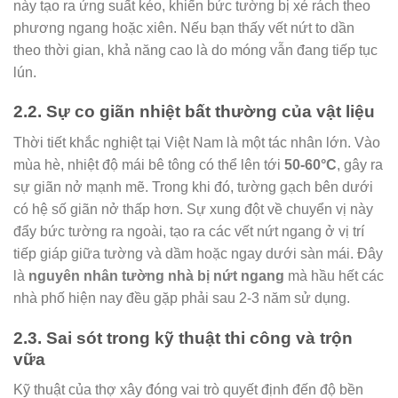
này tạo ra ứng suất kéo, khiến bức tường bị xé rách theo
phương ngang hoặc xiên. Nếu bạn thấy vết nứt to dần
theo thời gian, khả năng cao là do móng vẫn đang tiếp tục
lún.
2.2. Sự co giãn nhiệt bất thường của vật liệu
Thời tiết khắc nghiệt tại Việt Nam là một tác nhân lớn. Vào
mùa hè, nhiệt độ mái bê tông có thể lên tới
50-60°C
, gây ra
sự giãn nở mạnh mẽ. Trong khi đó, tường gạch bên dưới
có hệ số giãn nở thấp hơn. Sự xung đột về chuyển vị này
đẩy bức tường ra ngoài, tạo ra các vết nứt ngang ở vị trí
tiếp giáp giữa tường và dầm hoặc ngay dưới sàn mái. Đây
là
nguyên nhân tường nhà bị nứt ngang
mà hầu hết các
nhà phố hiện nay đều gặp phải sau 2-3 năm sử dụng.
2.3. Sai sót trong kỹ thuật thi công và trộn
vữa
Kỹ thuật của thợ xây đóng vai trò quyết định đến độ bền