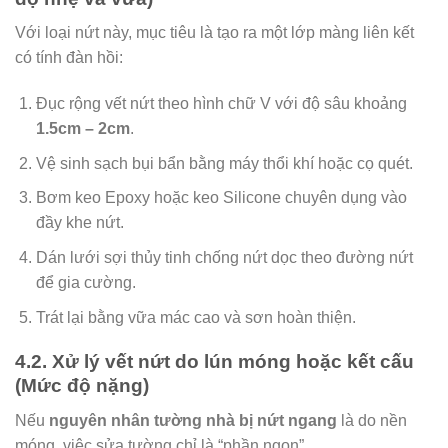
Với loại nứt này, mục tiêu là tạo ra một lớp màng liên kết
có tính đàn hồi:
Đục rộng vết nứt theo hình chữ V với độ sâu khoảng
1.5cm – 2cm
.
Vệ sinh sạch bụi bẩn bằng máy thổi khí hoặc cọ quét.
Bơm keo Epoxy hoặc keo Silicone chuyên dụng vào
đầy khe nứt.
Dán lưới sợi thủy tinh chống nứt dọc theo đường nứt
để gia cường.
Trát lại bằng vữa mác cao và sơn hoàn thiện.
4.2. Xử lý vết nứt do lún móng hoặc kết cấu
(Mức độ nặng)
Nếu
nguyên nhân tường nhà bị nứt ngang
là do nền
móng, việc sửa tường chỉ là “phần ngọn”.