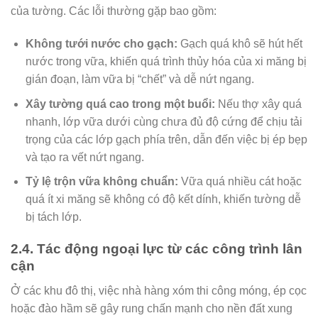
của tường. Các lỗi thường gặp bao gồm:
Không tưới nước cho gạch:
Gạch quá khô sẽ hút hết
nước trong vữa, khiến quá trình thủy hóa của xi măng bị
gián đoạn, làm vữa bị “chết” và dễ nứt ngang.
Xây tường quá cao trong một buổi:
Nếu thợ xây quá
nhanh, lớp vữa dưới cùng chưa đủ độ cứng để chịu tải
trọng của các lớp gạch phía trên, dẫn đến việc bị ép bẹp
và tạo ra vết nứt ngang.
Tỷ lệ trộn vữa không chuẩn:
Vữa quá nhiều cát hoặc
quá ít xi măng sẽ không có độ kết dính, khiến tường dễ
bị tách lớp.
2.4. Tác động ngoại lực từ các công trình lân
cận
Ở các khu đô thị, việc nhà hàng xóm thi công móng, ép cọc
hoặc đào hầm sẽ gây rung chấn mạnh cho nền đất xung