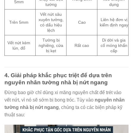
5mm
tường
dụng
Vết nứt sâu
xuyên tường,
Liên hệ đơn vị
Trên 5mm
Cao
có dấu hiệu
kiểm định ngay
lệch
Tường bị
Di dời và gia
Vết nứt kèm
nghiêng, cửa
Rất cao
cố móng khẩn
lún, đổ
bị kẹt
cấp
4. Giải pháp khắc phục triệt để dựa trên
nguyên nhân tường nhà bị nứt ngang
Đừng bao giờ chỉ dùng xi măng nguyên chất để trét vào
vết nứt, vì nó sẽ sớm bị bong tróc. Tùy vào
nguyên nhân
tường nhà bị nứt ngang
, chúng ta có các biện pháp kỹ
thuật sau: