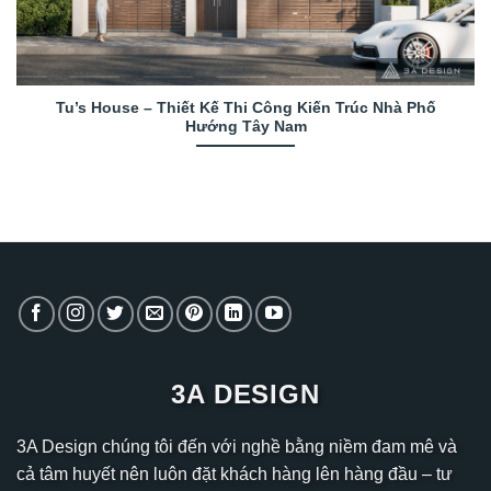
Tu’s House – Thiết Kế Thi Công Kiến Trúc Nhà Phố
Hướng Tây Nam
3A DESIGN
3A Design chúng tôi đến với nghề bằng niềm đam mê và
cả tâm huyết nên luôn đặt khách hàng lên hàng đầu – tư