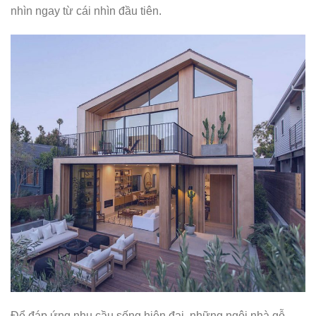
nhìn ngay từ cái nhìn đầu tiên.
Để đáp ứng nhu cầu sống hiện đại, những ngôi nhà gỗ