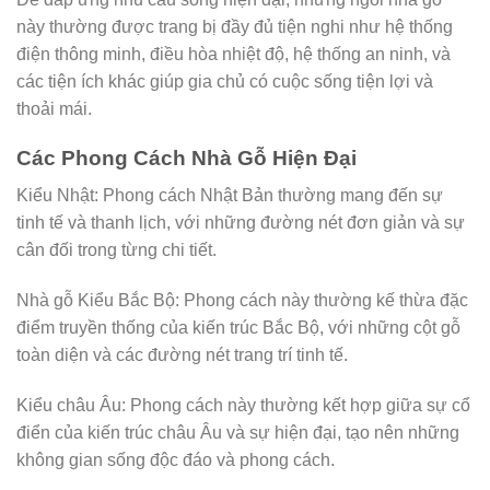
này thường được trang bị đầy đủ tiện nghi như hệ thống
điện thông minh, điều hòa nhiệt độ, hệ thống an ninh, và
các tiện ích khác giúp gia chủ có cuộc sống tiện lợi và
thoải mái.
Các Phong Cách Nhà Gỗ Hiện Đại
Kiểu Nhật: Phong cách Nhật Bản thường mang đến sự
tinh tế và thanh lịch, với những đường nét đơn giản và sự
cân đối trong từng chi tiết.
Nhà gỗ Kiểu Bắc Bộ: Phong cách này thường kế thừa đặc
điểm truyền thống của kiến trúc Bắc Bộ, với những cột gỗ
toàn diện và các đường nét trang trí tinh tế.
Kiểu châu Âu: Phong cách này thường kết hợp giữa sự cổ
điển của kiến trúc châu Âu và sự hiện đại, tạo nên những
không gian sống độc đáo và phong cách.