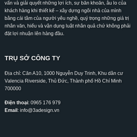
vấn và giải quyết những lợi ích, sự băn khoăn, âu lo của
khách hàng khi thiết kế – xây dựng ngôi nhà của mình
bằng cái tâm của người yêu nghề, quý trọng những giá trị
nhân văn, hiểu và vận dụng luật nhân quả chứ không phải
đặt lợi nhuận lên hàng đầu.
TRỤ SỞ CÔNG TY
Địa chỉ: Căn A10, 1000 Nguyễn Duy Trinh, Khu dân cư
Valencia Riverside, Thủ Đức, Thành phố Hồ Chí Minh
700000
Điện thoại
:
0965 176 979
Email
:
info@3adesign.vn