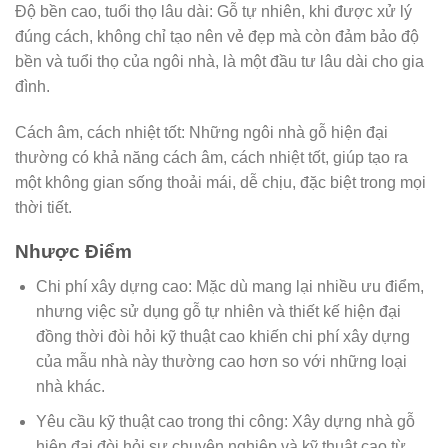
Độ bền cao, tuổi thọ lâu dài: Gỗ tự nhiên, khi được xử lý
đúng cách, không chỉ tạo nên vẻ đẹp mà còn đảm bảo độ
bền và tuổi thọ của ngôi nhà, là một đầu tư lâu dài cho gia
đình.
Cách âm, cách nhiệt tốt: Những ngôi nhà gỗ hiện đại
thường có khả năng cách âm, cách nhiệt tốt, giúp tạo ra
một không gian sống thoải mái, dễ chịu, đặc biệt trong mọi
thời tiết.
Nhược Điểm
Chi phí xây dựng cao: Mặc dù mang lại nhiều ưu điểm,
nhưng việc sử dụng gỗ tự nhiên và thiết kế hiện đại
đồng thời đòi hỏi kỹ thuật cao khiến chi phí xây dựng
của mẫu nhà này thường cao hơn so với những loại
nhà khác.
Yêu cầu kỹ thuật cao trong thi công: Xây dựng nhà gỗ
hiện đại đòi hỏi sự chuyên nghiệp và kỹ thuật cao từ