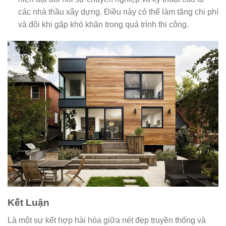
các nhà thầu xây dựng. Điều này có thể làm tăng chi phí
và đôi khi gặp khó khăn trong quá trình thi công.
Kết Luận
Là một sự kết hợp hài hòa giữa nét đẹp truyền thống và