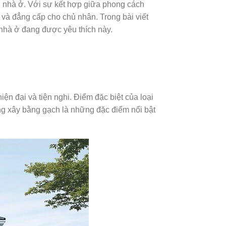
ng nhà ở. Với sự kết hợp giữa phong cách
và đẳng cấp cho chủ nhân. Trong bài viết
i nhà ở đang được yêu thích này.
n đại và tiện nghi. Điểm đặc biệt của loại
ờng xây bằng gạch là những đặc điểm nổi bật