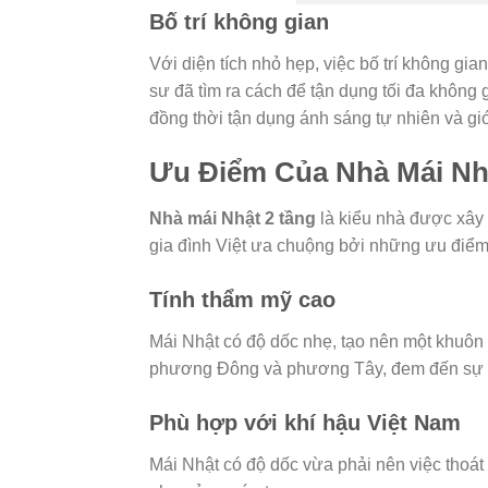
Bố trí không gian
Với diện tích nhỏ hẹp, việc bố trí không gia
sư đã tìm ra cách để tận dụng tối đa không
đồng thời tận dụng ánh sáng tự nhiên và gi
Ưu Điểm Của Nhà Mái Nh
Nhà mái Nhật 2 tầng
là kiểu nhà được xây
gia đình Việt ưa chuộng bởi những ưu điểm 
Tính thẩm mỹ cao
Mái Nhật có độ dốc nhẹ, tạo nên một khuôn
phương Đông và phương Tây, đem đến sự mớ
Phù hợp với khí hậu Việt Nam
Mái Nhật có độ dốc vừa phải nên việc thoát