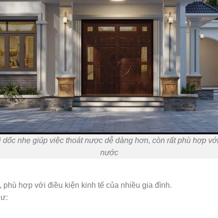
i dốc nhẹ giúp việc thoát nược dễ dàng hơn, còn rất phù hợp với t
nước
 phù hợp với điều kiện kinh tế của nhiều gia đình.
hư: