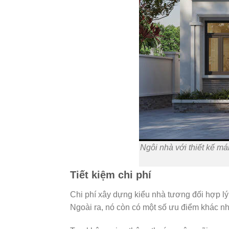
Ngôi nhà với thiết kế má
Tiết kiệm chi phí
Chi phí xây dựng kiểu nhà tương đối hợp lý,
Ngoài ra, nó còn có một số ưu điểm khác n