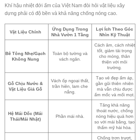
Khí hậu nhiệt đới ẩm của Việt Nam đòi hỏi vật liệu xây
dựng phải có độ bền và khả năng chống nóng cao.
Ứng Dụng Trong
Lợi Ích Theo Góc
Vật Liệu Chính
Nhà Vườn 1 Tầng
Nhìn Kỹ Thuật
Cách âm, cách nhiệt
tốt, giảm tải trọng
Bê Tông Nhẹ/Gạch
Toàn bộ tường và
cho móng, thân
Không Nung
vách ngăn.
thiện với môi
trường.
Tạo vẻ đẹp ấm áp,
Vách ốp ngoại thất,
Gỗ Chịu Nước &
gần gũi thiên nhiên
trần hiên, lam che
Vật Liệu Giả Gỗ
mà vẫn chịu được
nắng.
ẩm mốc và mối mọt.
Tăng khả năng
thoát nước, chống
Hệ Mái Dốc (Mái
Phần mái nhà.
nóng hiệu quả hơn
Thái/Mái Nhật)
so với mái bằng, tạo
thẩm mỹ hài hòa.
Chống trơn trượt,