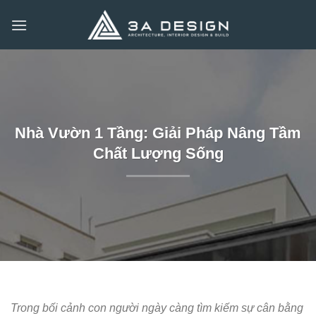
Bỏ
qua
nội
dung
Nhà Vườn 1 Tầng: Giải Pháp Nâng Tầm
Chất Lượng Sống
Trong bối cảnh con người ngày càng tìm kiếm sự cân bằng