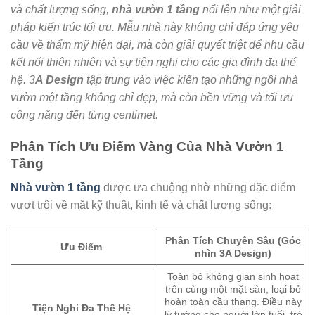
và chất lượng sống,
nhà vườn 1 tầng
nổi lên như một giải
pháp kiến trúc tối ưu. Mẫu nhà này không chỉ đáp ứng yêu
cầu về thẩm mỹ hiện đại, mà còn giải quyết triệt để nhu cầu
kết nối thiên nhiên và sự tiện nghi cho các gia đình đa thế
hệ. 3
A Design
tập trung vào việc kiến tạo những ngôi nhà
vườn một tầng không chỉ đẹp, mà còn bền vững và tối ưu
công năng đến từng centimet.
Phân Tích Ưu Điểm Vàng Của Nhà Vườn 1
Tầng
Nhà vườn 1 tầng
được ưa chuộng nhờ những đặc điểm
vượt trội về mặt kỹ thuật, kinh tế và chất lượng sống:
Phân Tích Chuyên Sâu (Góc
Ưu Điểm
nhìn 3A Design)
Toàn bộ không gian sinh hoạt
trên cùng một mặt sàn, loại bỏ
hoàn toàn cầu thang. Điều này
Tiện Nghi Đa Thế Hệ
lý tưởng cho người lớn tuổi, trẻ