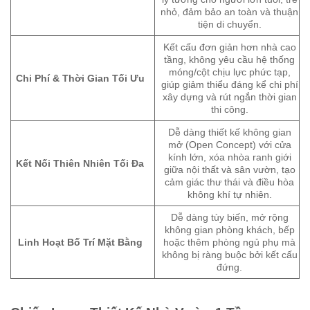
nhỏ, đảm bảo an toàn và thuận
tiện di chuyển.
Kết cấu đơn giản hơn nhà cao
tầng, không yêu cầu hệ thống
móng/cột chịu lực phức tạp,
Chi Phí & Thời Gian Tối Ưu
giúp giảm thiểu đáng kể chi phí
xây dựng và rút ngắn thời gian
thi công.
Dễ dàng thiết kế không gian
mở (Open Concept) với cửa
kính lớn, xóa nhòa ranh giới
Kết Nối Thiên Nhiên Tối Đa
giữa nội thất và sân vườn, tạo
cảm giác thư thái và điều hòa
không khí tự nhiên.
Dễ dàng tùy biến, mở rộng
không gian phòng khách, bếp
Linh Hoạt Bố Trí Mặt Bằng
hoặc thêm phòng ngủ phụ mà
không bị ràng buộc bởi kết cấu
đứng.