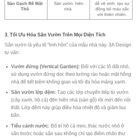
Sàn Gạch Bề Mặt
Sân vườn, hiên
dễ vệ sinh, tạo sự
Thô
nhà.
đồng bộ màu sắc
với thiên nhiên.
3. Tối Ưu Hóa Sân Vườn Trên Mọi Diện Tích
Sân vườn là yếu tố “linh hồn” của mẫu nhà này. 3A Design
tư vấn:
Vườn đứng (Vertical Garden):
Đối với các lô đất nhỏ,
sử dụng vườn đứng dọc theo tường rào hoặc mặt hông
nhà để tiết kiệm không gian và tối đa hóa mảng xanh.
Sân vườn lớp đệm:
Tạo các lớp chuyển tiếp từ vườn
(cây xanh, hồ cá) đến hiên nhà (sàn gỗ) rồi mới đến nội
thất. Lớp đệm này giúp điều hòa nhiệt độ và giảm bụi
bẩn.
Tiểu cảnh nước:
Bố trí hồ cá mini, thác nước nhỏ ở
sân trước hoặc sân sau không chỉ tạo điểm nhấn thư