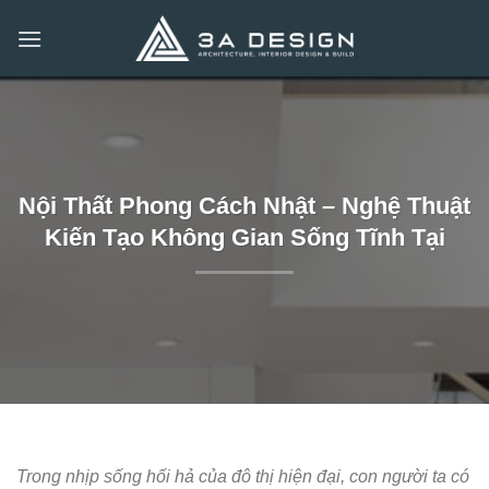
Bỏ
qua
nội
dung
Nội Thất Phong Cách Nhật – Nghệ Thuật
Kiến Tạo Không Gian Sống Tĩnh Tại
Trong nhịp sống hối hả của đô thị hiện đại, con người ta có