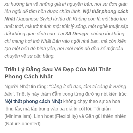
xu hướng tìm về những giá trị nguyên bản, nơi sự đơn giản
lên ngôi để tâm hồn được chữa lành.
Nội thất phong cách
Nhật
(Japanese Style) từ lâu đã Không còn là một trào lưu
nhất thời, mà trở thành một triết lý sống, một nghệ thuật sắp
đặt không gian đỉnh cao. Tại
3A Design
, chúng tôi không
chỉ mang hơi thở Nhật Bản vào ngôi nhà bạn, mà còn kiến
tạo một bến đỗ bình yên, nơi mỗi món đồ đều kể một câu
chuyện về sự cân bằng.
Triết Lý Đằng Sau Vẻ Đẹp Của Nội Thất
Phong Cách Nhật
Người Nhật tin rằng:
“Càng ít đồ đạc, tâm trí càng ít vướng
bận”
. Triết lý này thấm đẫm trong từng đường nét kiến trúc.
Nội thất phong cách Nhật
không chạy theo sự xa hoa
lộng lẫy, mà tập trung vào ba giá trị cốt lõi: Tối giản
(Minimalism), Linh hoạt (Flexibility) và Gần gũi thiên nhiên
(Nature-oriented).