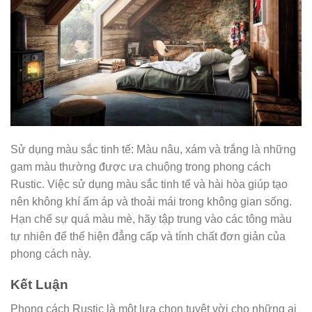
Sử dụng màu sắc tinh tế: Màu nâu, xám và trắng là những
gam màu thường được ưa chuộng trong phong cách
Rustic. Việc sử dụng màu sắc tinh tế và hài hòa giúp tạo
nên không khí ấm áp và thoải mái trong không gian sống.
Hạn chế sự quá màu mè, hãy tập trung vào các tông màu
tự nhiên để thể hiện đẳng cấp và tính chất đơn giản của
phong cách này.
Kết Luận
Phong cách Rustic là một lựa chọn tuyệt vời cho những ai