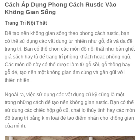
Cách Áp Dụng Phong Cách Rustic Vào
Không Gian Sống
Trang Trí Nội Thất
Để tạo nên không gian sống theo phong cách rustic, bạn
có thể sử dụng các vật dụng tự nhiên như gỗ, đá và da để
trang trí. Bạn có thể chọn các món đồ nội thất như bàn ghế,
giá sách hay tủ để trang trí phòng khách hoặc phòng ngủ.
Các món đồ này có thể được làm từ gỗ sồi, gỗ thông hay
gỗ dẻ, tạo nên một không gian ấm cúng và gần gũi với
thiên nhiên.
Ngoài ra, việc sử dụng các vật dụng cũ kỹ cũng là một
trong những cách để tạo nên không gian rustic. Bạn có thể
sử dụng các chiếc hộp gỗ cũ, chai lọ thủy tinh hay các món
đồ trang trí bằng kim loại để tạo điểm nhấn cho không gian
của mình.