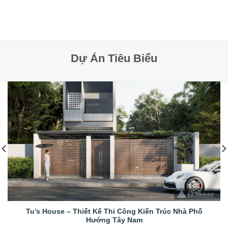
Dự Án Tiêu Biểu
Tu’s House – Thiết Kế Thi Công Kiến Trúc Nhà Phố
Hướng Tây Nam