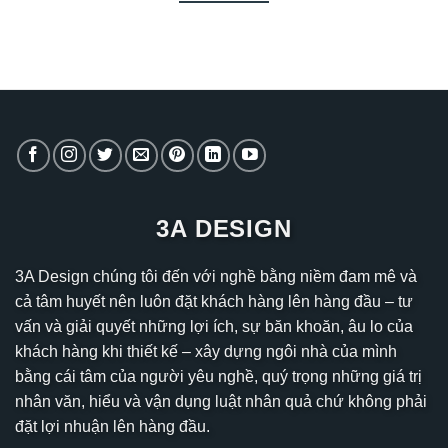
3A DESIGN
3A Design chúng tôi đến với nghề bằng niềm đam mê và
cả tâm huyết nên luôn đặt khách hàng lên hàng đầu – tư
vấn và giải quyết những lợi ích, sự băn khoăn, âu lo của
khách hàng khi thiết kế – xây dựng ngôi nhà của mình
bằng cái tâm của người yêu nghề, quý trọng những giá trị
nhân văn, hiểu và vận dụng luật nhân quả chứ không phải
đặt lợi nhuận lên hàng đầu.