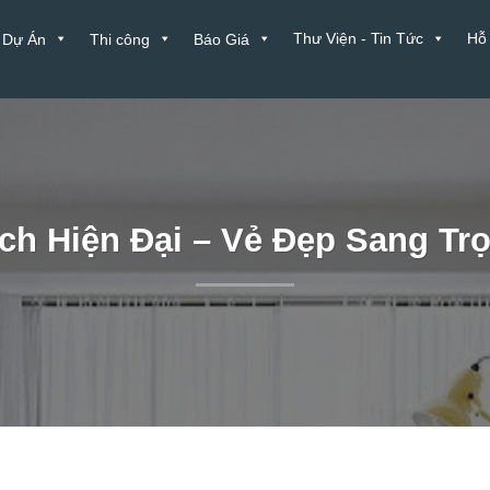
Thư Viện - Tin Tức
Hỗ
Dự Án
Thi công
Báo Giá
h Hiện Đại – Vẻ Đẹp Sang Trọ