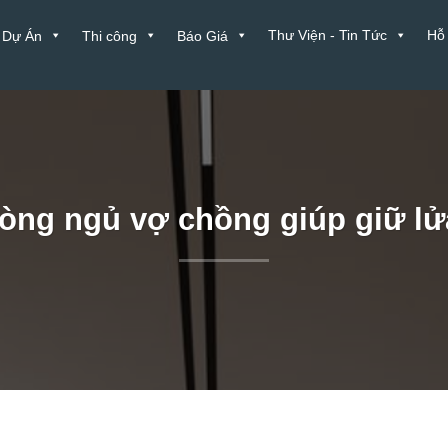
Thư Viện - Tin Tức
Hỗ
Dự Án
Thi công
Báo Giá
òng ngủ vợ chồng giúp giữ lửa