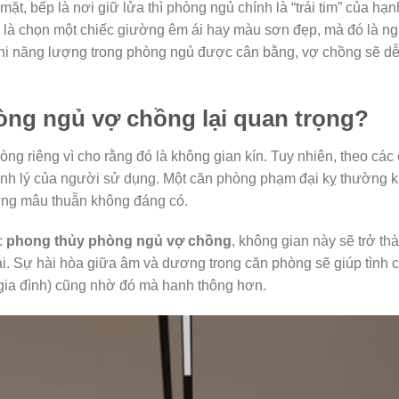
ặt, bếp là nơi giữ lửa thì phòng ngủ chính là “trái tim” của hạ
là chọn một chiếc giường êm ái hay màu sơn đẹp, mà đó là ngh
Khi năng lượng trong phòng ngủ được cân bằng, vợ chồng sẽ dễ
òng ngủ vợ chồng lại quan trọng?
ng riêng vì cho rằng đó là không gian kín. Tuy nhiên, theo các
 sinh lý của người sử dụng. Một căn phòng phạm đại kỵ thường 
hững mâu thuẫn không đáng có.
c
phong thủy phòng ngủ vợ chồng
, không gian này sẽ trở th
i. Sự hài hòa giữa âm và dương trong căn phòng sẽ giúp tình 
 gia đình) cũng nhờ đó mà hanh thông hơn.