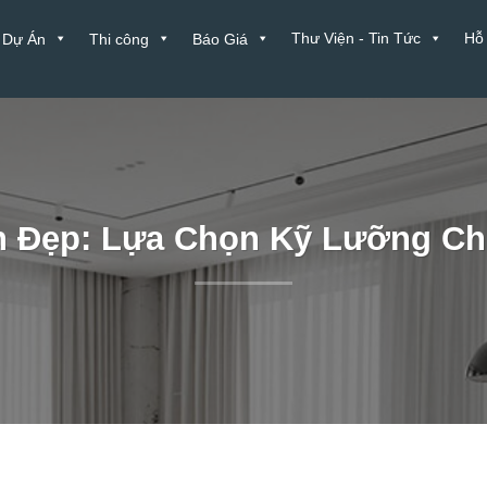
Thư Viện - Tin Tức
Hỗ
Dự Án
Thi công
Báo Giá
 Đẹp: Lựa Chọn Kỹ Lưỡng Cho