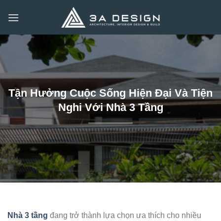
Bỏ
qua
nội
dung
Tận Hưởng Cuộc Sống Hiện Đại Và Tiện
Nghi Với Nhà 3 Tầng
Nhà 3 tầng
đang trở thành lựa chọn ưa thích cho nhiều