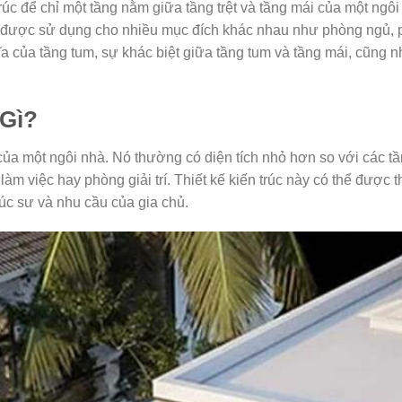
úc để chỉ một tầng nằm giữa tầng trệt và tầng mái của một ngôi 
ể được sử dụng cho nhiều mục đích khác nhau như phòng ngủ, ph
ĩa của tầng tum, sự khác biệt giữa tầng tum và tầng mái, cũng n
Gì?
 của một ngôi nhà. Nó thường có diện tích nhỏ hơn so với các 
 việc hay phòng giải trí. Thiết kế kiến trúc này có thể được t
rúc sư và nhu cầu của gia chủ.