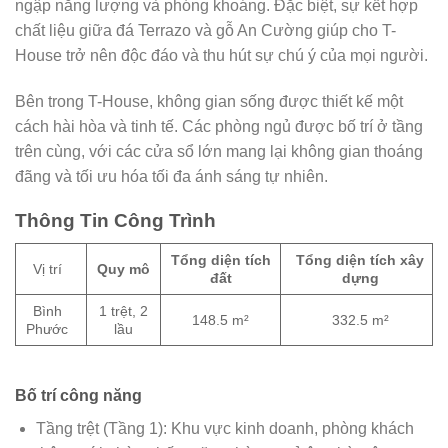
ngập năng lượng và phóng khoáng. Đặc biệt, sự kết hợp
chất liệu giữa đá Terrazo và gỗ An Cường giúp cho T-
House trở nên độc đáo và thu hút sự chú ý của mọi người.
Bên trong T-House, không gian sống được thiết kế một
cách hài hòa và tinh tế. Các phòng ngủ được bố trí ở tầng
trên cùng, với các cửa sổ lớn mang lại không gian thoáng
đãng và tối ưu hóa tối đa ánh sáng tự nhiên.
Thông Tin Công Trình
Tổng diện tích
Tổng diện tích xây
Vị trí
Quy mô
đất
dựng
Bình
1 trệt, 2
148.5 m²
332.5 m²
Phước
lầu
Bố trí công năng
Tầng trệt (Tầng 1): Khu vực kinh doanh, phòng khách