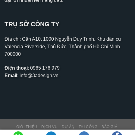
đặt lợi nhuận lên hàng đầu.
TRỤ SỞ CÔNG TY
Địa chỉ: Căn A10, 1000 Nguyễn Duy Trinh, Khu dân cư
Valencia Riverside, Thủ Đức, Thành phố Hồ Chí Minh
700000
Điện thoại
:
0965 176 979
Email
:
info@3adesign.vn
GIỚI THIỆU
DỊCH VỤ
DỰ ÁN
THI CÔNG
BÁO GIÁ
THƯ VIỆN – TIN TỨC
HỖ TRỢ KH
LIÊN HỆ