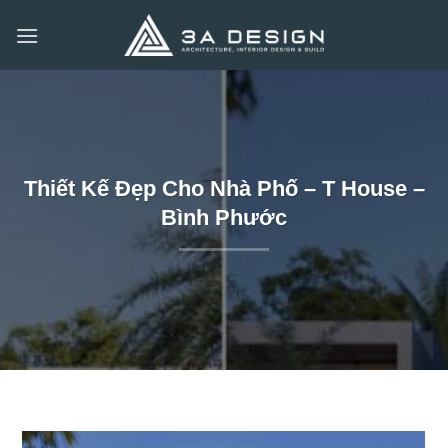
Bỏ
qua
nội
dung
Thiết Kế Đẹp Cho Nhà Phố – T House –
Bình Phước