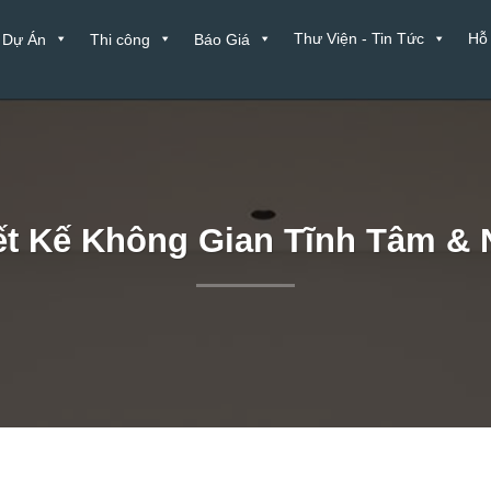
Thư Viện - Tin Tức
Hỗ
Dự Án
Thi công
Báo Giá
ết Kế Không Gian Tĩnh Tâm &