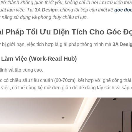
trở thành không gian thiết yếu, không chỉ là nơi lưu trữ kiến th
uất làm việc. Tại
3A Design
, chúng tôi tiếp cận thiết kế
góc đọ
g năng sử dụng và phong thủy chiêu trí lực.
i Pháp Tối Ưu Diện Tích Cho Góc Đ
bị giới hạn, việc tích hợp là giải pháp thông minh mà
3A Desi
 Làm Việc (Work-Read Hub)
ĩnh và tập trung cao.
 có chiều sâu tiêu chuẩn (60-70cm), kết hợp với ghế công thái
 việc, có thể dùng kệ mở đơn giản để dễ dàng lấy sách và sắp 