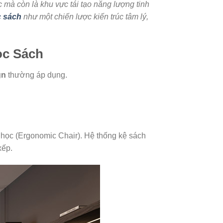
ức mà còn là khu vực tái tạo năng lượng tinh
c sách
như một chiến lược kiến trúc tâm lý,
ọc Sách
gn
thường áp dụng.
 học (Ergonomic Chair). Hệ thống kệ sách
xếp.