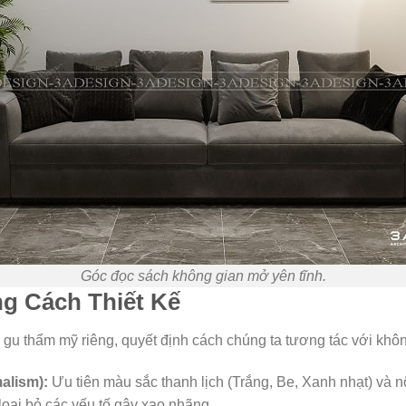
Góc đọc sách không gian mở yên tĩnh.
g Cách Thiết Kế
 gu thẩm mỹ riêng, quyết định cách chúng ta tương tác với không
alism):
Ưu tiên màu sắc thanh lịch (Trắng, Be, Xanh nhạt) và n
 loại bỏ các yếu tố gây xao nhãng.