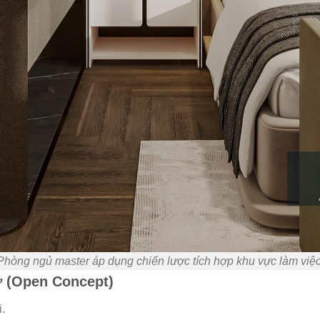
Phòng ngủ master áp dụng chiến lược tích hợp khu vực làm việc
 (Open Concept)
.