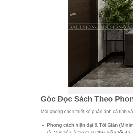
Góc Đọc Sách Theo Phon
Mỗi phong cách thiết kế phản ánh cá tính và
Phong cách hiện đại & Tối Giản (Minim
rà. Mục tiêu là tạo ra sự
thư giãn tối đa
,