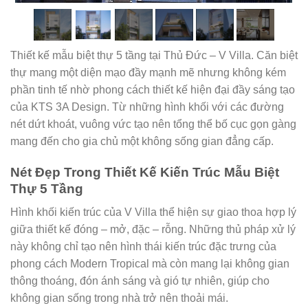
Thiết kế mẫu biệt thự 5 tầng tại Thủ Đức – V Villa. Căn biệt
thự mang một diện mạo đầy mạnh mẽ nhưng không kém
phần tinh tế nhờ phong cách thiết kế hiện đại đầy sáng tạo
của KTS 3A Design. Từ những hình khối với các đường
nét dứt khoát, vuông vức tạo nên tổng thể bố cục gọn gàng
mang đến cho gia chủ một không sống gian đẳng cấp.
Nét Đẹp Trong Thiết Kế Kiến Trúc Mẫu Biệt
Thự 5 Tầng
Hình khối kiến trúc của V Villa thể hiện sự giao thoa hợp lý
giữa thiết kế đóng – mở, đặc –
rỗng. Những thủ pháp xử lý
này không chỉ tạo nên hình thái kiến trúc đặc trưng của
phong cách Modern Tropical mà còn mang lại không gian
thông thoáng, đón ánh sáng và gió tự nhiên, giúp cho
không gian sống trong nhà trở nên thoải mái.