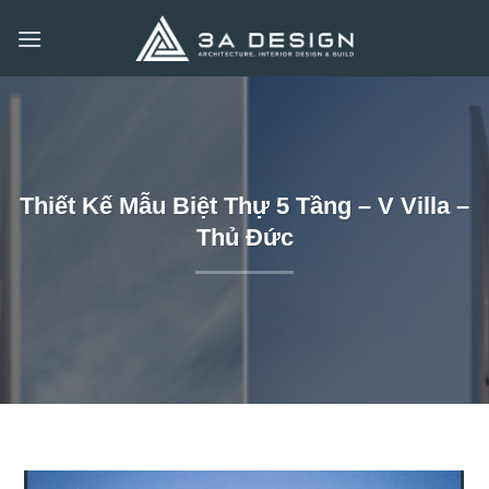
Bỏ
qua
nội
dung
Thiết Kế Mẫu Biệt Thự 5 Tầng – V Villa –
Thủ Đức