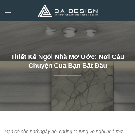
Bỏ
qua
nội
dung
Thiết Kế Ngôi Nhà Mơ Ước: Nơi Câu
Chuyện Của Bạn Bắt Đầu
Bạn có còn nhớ ngày bé, chúng ta từng vẽ ngôi nhà mơ