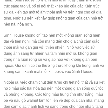
năng, Sinh House trở thành một tổ ấm đầy thẩm mỹ. Kiến
trúc sáng tạo và bố trí nội thất khéo léo của các Kiến trúc
sư đã kiến tạo một tổ ấm thoải mái và tiện nghi cho cả gia
đình. Nhờ sự liên kết này giúp không gian của căn nhà trở
nên hài hòa hơn.
Sinh House không chỉ tạo nên một không gian sống hiện
đại và tiện nghi, mà còn mang đến cho gia chủ cảm giác
thoải mái và gần gũi với thiên nhiên. Nhờ vào việc sử
dụng ánh sáng tự nhiên và tầm nhìn mở ra, không gian
trong nhà luôn rộng rãi và giao hòa với không gian bên
ngoài. Gia đình có thể thưởng thức không khí trong lành và
khung cảnh xanh mát mỗi khi bước vào Sinh House.
Ngoài ra, việc chăm chút đến từng chi tiết nội thất và sự kết
hợp màu sắc hài hòa tạo nên một không gian sống quý tộc
và phóng khoáng. Các tông màu trung tính như trắng, màu
be và nâu gỗ walnut làm tôn lên vẻ đẹp của căn nhà, mang
đến cảm giác thanh lịch và sang trọng cho ngôi nhà 3 tầng