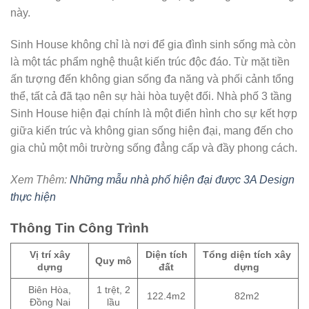
này.
Sinh House không chỉ là nơi để gia đình sinh sống mà còn
là một tác phẩm nghệ thuật kiến trúc độc đáo. Từ mặt tiền
ấn tượng đến không gian sống đa năng và phối cảnh tổng
thể, tất cả đã tạo nên sự hài hòa tuyệt đối. Nhà phố 3 tầng
Sinh House hiện đại chính là một điển hình cho sự kết hợp
giữa kiến trúc và không gian sống hiện đại, mang đến cho
gia chủ một môi trường sống đẳng cấp và đầy phong cách.
Xem Thêm:
Những mẫu nhà phố hiện đại được 3A Design
thực hiện
Thông Tin Công Trình
Vị trí xây
Diện tích
Tổng diện tích xây
Quy mô
dựng
đất
dựng
Biên Hòa,
1 trệt, 2
122.4m2
82m2
Đồng Nai
lầu