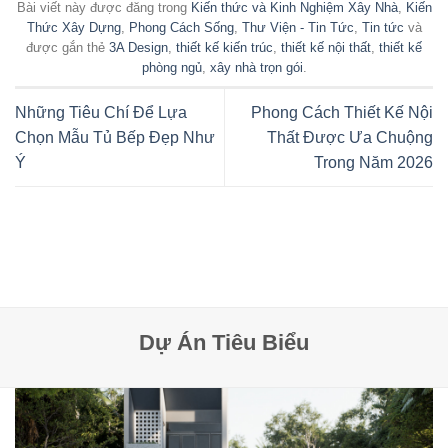
Bài viết này được đăng trong
Kiến thức và Kinh Nghiệm Xây Nhà
,
Kiến
Thức Xây Dựng
,
Phong Cách Sống
,
Thư Viện - Tin Tức
,
Tin tức
và
được gắn thẻ
3A Design
,
thiết kế kiến trúc
,
thiết kế nội thất
,
thiết kế
phòng ngủ
,
xây nhà trọn gói
.
Những Tiêu Chí Để Lựa
Phong Cách Thiết Kế Nội
Chọn Mẫu Tủ Bếp Đẹp Như
Thất Được Ưa Chuộng
Ý
Trong Năm 2026
Dự Án Tiêu Biểu