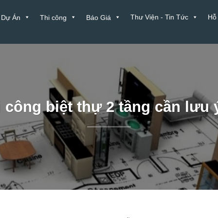
Thư Viện - Tin Tức
Hỗ
Dự Án
Thi công
Báo Giá
hi công biệt thự 2 tầng cần lưu