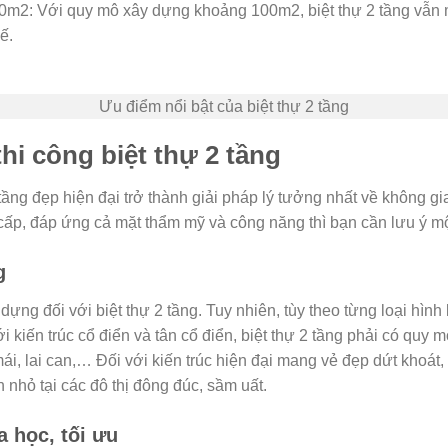
100m2: Với quy mô xây dựng khoảng 100m2, biệt thự 2 tầng vẫ
ế.
Ưu điểm nổi bật của biệt thự 2 tầng
thi công biệt thự 2 tầng
tầng đẹp hiện đại trở thành giải pháp lý tưởng nhất về không g
cấp, đáp ứng cả mặt thẩm mỹ và công năng thì bạn cần lưu ý m
g
ng đối với biệt thự 2 tầng. Tuy nhiên, tùy theo từng loại hình 
i kiến trúc cổ điển và tân cổ điển, biệt thự 2 tầng phải có qu
 mái, lai can,… Đối với kiến trúc hiện đại mang vẻ đẹp dứt khoá
 nhỏ tại các đô thị đông đúc, sầm uất.
 học, tối ưu