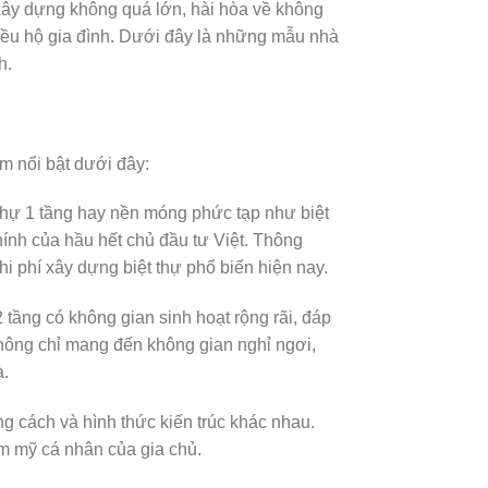
 xây dựng không quá lớn, hài hòa về không
hiều hộ gia đình. Dưới đây là những mẫu nhà
h.
m nổi bật dưới đây:
 thự 1 tầng hay nền móng phức tạp như biệt
hính của hầu hết chủ đầu tư Việt. Thông
hi phí xây dựng biệt thự phổ biến hiện nay.
 tầng có không gian sinh hoạt rộng rãi, đáp
không chỉ mang đến không gian nghỉ ngơi,
à.
ong cách và hình thức kiến trúc khác nhau.
ẩm mỹ cá nhân của gia chủ.