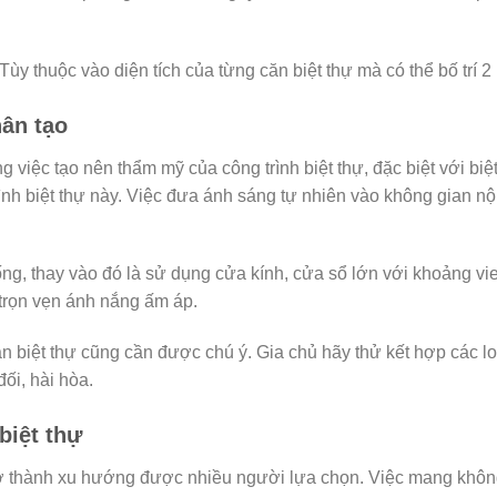
ùy thuộc vào diện tích của từng căn biệt thự mà có thể bố trí 
hân tạo
g việc tạo nên thẩm mỹ của công trình biệt thự, đặc biệt với bi
hình biệt thự này. Việc đưa ánh sáng tự nhiên vào không gian n
ng, thay vào đó là sử dụng cửa kính, cửa sổ lớn với khoảng vi
 trọn vẹn ánh nắng ấm áp.
n biệt thự cũng cần được chú ý. Gia chủ hãy thử kết hợp các l
ối, hài hòa.
biệt thự
 thành xu hướng được nhiều người lựa chọn. Việc mang không 