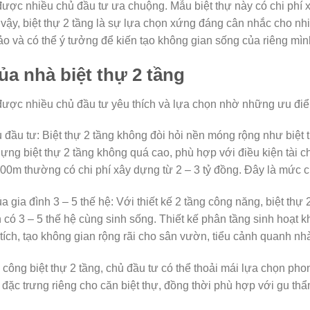
g được nhiều chủ đầu tư ưa chuộng. Mẫu biệt thự này có chi phí
vậy, biệt thự 2 tầng là sự lựa chọn xứng đáng cân nhắc cho n
ảo và có thể ý tưởng để kiến tạo không gian sống của riêng mìn
a nhà biệt thự 2 tầng
g được nhiều chủ đầu tư yêu thích và lựa chọn nhờ những ưu điể
 đầu tư: Biệt thự 2 tầng không đòi hỏi nền móng rộng như biệt
dựng biệt thự 2 tầng không quá cao, phù hợp với điều kiện tài c
 300m thường có chi phí xây dựng từ 2 – 3 tỷ đồng. Đây là mức c
gia đình 3 – 5 thế hệ: Với thiết kế 2 tầng công năng, biệt thự 2
 có 3 – 5 thế hệ cùng sinh sống. Thiết kế phân tầng sinh hoạt 
 tích, tạo không gian rộng rãi cho sân vườn, tiểu cảnh quanh nh
i công biệt thự 2 tầng, chủ đầu tư có thể thoải mái lựa chọn ph
 đặc trưng riêng cho căn biệt thự, đồng thời phù hợp với gu th