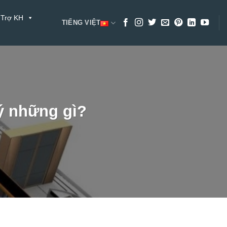
 Trợ KH
TIẾNG VIỆT
 ý những gì?