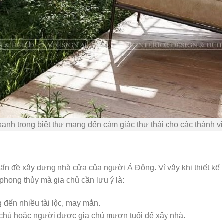
anh trong biệt thự mang đến cảm giác thư thái cho các thành v
vấn đề xây dựng nhà cửa của người Á Đông. Vì vậy khi thiết kế th
phong thủy mà gia chủ cần lưu ý là:
đến nhiều tài lộc, may mắn.
 chủ hoặc người được gia chủ mượn tuổi để xây nhà.