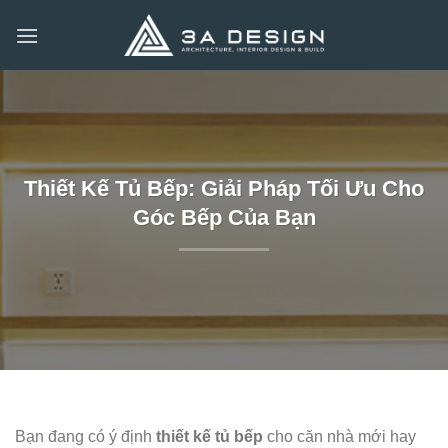
Bỏ
qua
nội
dung
Thiết Kế Tủ Bếp: Giải Pháp Tối Ưu Cho
Góc Bếp Của Bạn
Bạn đang có ý định
thiết kế tủ bếp
cho căn nhà mới hay