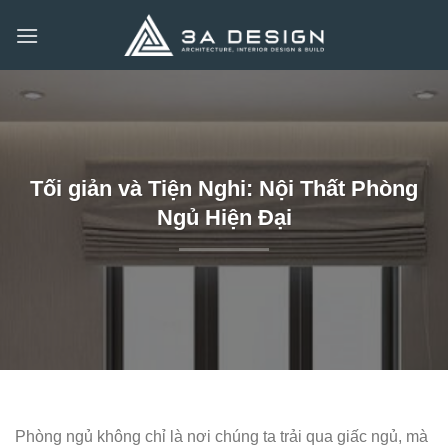
Bỏ
qua
nội
dung
Tối giản và Tiện Nghi: Nội Thất Phòng
Ngủ Hiện Đại
Phòng ngủ không chỉ là nơi chúng ta trải qua giấc ngủ, mà