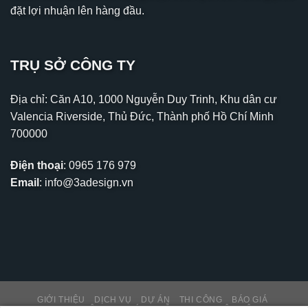
đặt lợi nhuận lên hàng đầu.
TRỤ SỞ CÔNG TY
Địa chỉ: Căn A10, 1000 Nguyễn Duy Trinh, Khu dân cư
Valencia Riverside, Thủ Đức, Thành phố Hồ Chí Minh
700000
Điện thoại
:
0965 176 979
Email
:
info@3adesign.vn
GIỚI THIỆU
DỊCH VỤ
DỰ ÁN
THI CÔNG
BÁO GIÁ