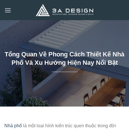
Bỏ
qua
nội
dung
Tổng Quan Về Phong Cách Thiết Kế Nhà
Phố Và Xu Hướng Hiện Nay Nổi Bật
Nhà phố
là một loại hình kiến trúc quen thuộc trong đời