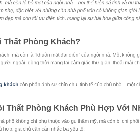
, mà còn là bộ mặt của ngôi nhà – nơi thể hiện cá tính và gu th
m nhẹ, đặc biệt với những căn nhà phố vốn có không gian giới h
làm đẹp mà còn tối ưu diện tích, mang lại sự hài hòa giữa công 
i Thất Phòng Khách?
ách, mà còn là “khuôn mặt đại diện” của ngôi nhà. Một không g
gười ngoài, đồng thời mang lại cảm giác thư giãn, thoải mái ch
ng khách
còn phản ánh sự chỉn chu, tinh tế của chủ nhà – một chi 
i Thất Phòng Khách Phù Hợp Với N
à phố không chỉ phụ thuộc vào gu thẩm mỹ, mà còn bị chi phối 
 hợp, gia chủ cần cân nhắc ba yếu tố: