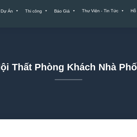
Thư Viện - Tin Tức
Hỗ
Dự Án
Thi công
Báo Giá
Nội Thất Phòng Khách Nhà Ph