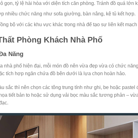
ỏ gọn, tỷ lệ hài hòa với diện tích căn phòng. Tránh đồ quá lớn 
ợp nhiều chức năng như sofa giường, bàn nâng, kệ tủ kết hợp.
ồng bộ với các khu vực khác trong nhà để tạo sự liên kết mạch l
 Thất Phòng Khách Nhà Phố
 Đa Năng
a nhà phố hiện đại, mỗi món đồ nên vừa đẹp vừa có chức năng 
oặc tích hợp ngăn chứa đồ bên dưới là lựa chọn hoàn hảo.
màu sắc thì nên chọn các tông trung tính như ghi, be hoặc paste
họa tiết bản to hoặc sử dụng vải bọc màu sắc tương phản – vừ
đạc.