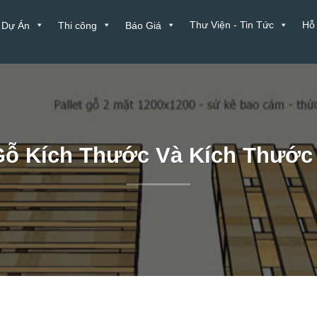
Thư Viện - Tin Tức
Hỗ
Dự Án
Thi công
Báo Giá
Gỗ Kích Thước Và Kích Thước 