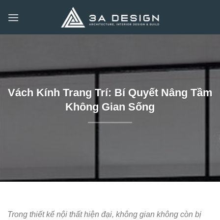
Bỏ
qua
nội
dung
Vách Kính Trang Trí: Bí Quyết Nâng Tầm
Không Gian Sống
Trong thiết kế nội thất hiện đại, không gian không còn bị