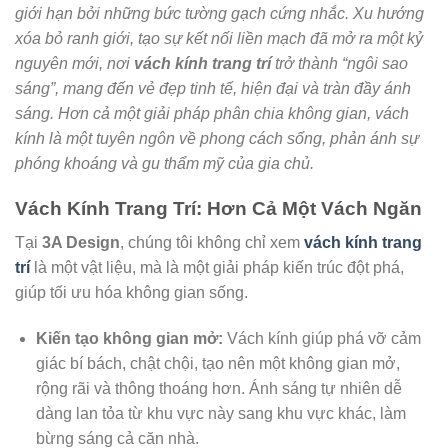
giới hạn bởi những bức tường gạch cứng nhắc. Xu hướng
xóa bỏ ranh giới, tạo sự kết nối liền mạch đã mở ra một kỷ
nguyên mới, nơi
vách kính trang trí
trở thành “ngôi sao
sáng”, mang đến vẻ đẹp tinh tế, hiện đại và tràn đầy ánh
sáng. Hơn cả một giải pháp phân chia không gian, vách
kính là một tuyên ngôn về phong cách sống, phản ánh sự
phóng khoáng và gu thẩm mỹ của gia chủ.
Vách Kính Trang Trí: Hơn Cả Một Vách Ngăn
Tại
3A Design
, chúng tôi không chỉ xem
vách kính trang
trí
là một vật liệu, mà là một giải pháp kiến trúc đột phá,
giúp tối ưu hóa không gian sống.
Kiến tạo không gian mở:
Vách kính giúp phá vỡ cảm
giác bí bách, chật chội, tạo nên một không gian mở,
rộng rãi và thông thoáng hơn. Ánh sáng tự nhiên dễ
dàng lan tỏa từ khu vực này sang khu vực khác, làm
bừng sáng cả căn nhà.