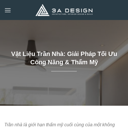
Bỏ
qua
nội
dung
Vật Liệu Trần Nhà: Giải Pháp Tối Ưu
Công Năng & Thẩm Mỹ
Trần nhà là giới hạn thẩm mỹ cuối cùng của một không