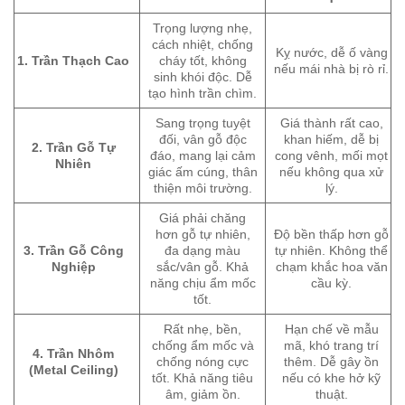
Trọng lượng nhẹ,
cách nhiệt, chống
Kỵ nước, dễ ố vàng
1. Trần Thạch Cao
cháy tốt, không
nếu mái nhà bị rò rỉ.
sinh khói độc. Dễ
tạo hình trần chìm.
Sang trọng tuyệt
Giá thành rất cao,
đối, vân gỗ độc
khan hiếm, dễ bị
2. Trần Gỗ Tự
đáo, mang lại cảm
cong vênh, mối mọt
Nhiên
giác ấm cúng, thân
nếu không qua xử
thiện môi trường.
lý.
Giá phải chăng
hơn gỗ tự nhiên,
Độ bền thấp hơn gỗ
3. Trần Gỗ Công
đa dạng màu
tự nhiên. Không thể
Nghiệp
sắc/vân gỗ. Khả
chạm khắc hoa văn
năng chịu ẩm mốc
cầu kỳ.
tốt.
Rất nhẹ, bền,
Hạn chế về mẫu
chống ẩm mốc và
mã, khó trang trí
4. Trần Nhôm
chống nóng cực
thêm. Dễ gây ồn
(Metal Ceiling)
tốt. Khả năng tiêu
nếu có khe hở kỹ
âm, giảm ồn.
thuật.