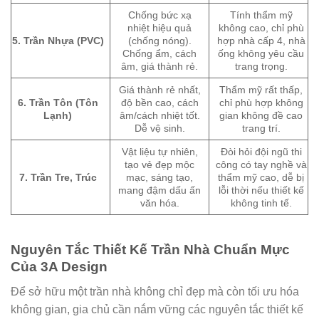
Chống bức xạ
Tính thẩm mỹ
nhiệt hiệu quả
không cao, chỉ phù
5. Trần Nhựa (PVC)
(chống nóng).
hợp nhà cấp 4, nhà
Chống ẩm, cách
ống không yêu cầu
âm, giá thành rẻ.
trang trọng.
Giá thành rẻ nhất,
Thẩm mỹ rất thấp,
6. Trần Tôn (Tôn
độ bền cao, cách
chỉ phù hợp không
Lạnh)
âm/cách nhiệt tốt.
gian không đề cao
Dễ vệ sinh.
trang trí.
Vật liệu tự nhiên,
Đòi hỏi đội ngũ thi
tạo vẻ đẹp mộc
công có tay nghề và
7. Trần Tre, Trúc
mạc, sáng tạo,
thẩm mỹ cao, dễ bị
mang đậm dấu ấn
lỗi thời nếu thiết kế
văn hóa.
không tinh tế.
Nguyên Tắc Thiết Kế Trần Nhà Chuẩn Mực
Của 3A Design
Để sở hữu một trần nhà không chỉ đẹp mà còn tối ưu hóa
không gian, gia chủ cần nắm vững các nguyên tắc thiết kế