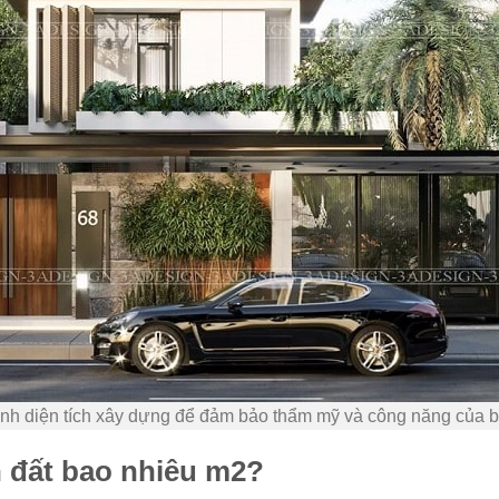
nh diện tích xây dựng để đảm bảo thẩm mỹ và công năng của b
ch đất bao nhiêu m2?