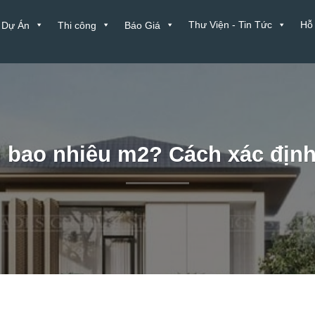
Thư Viện - Tin Tức
Hỗ
Dự Án
Thi công
Báo Giá
n bao nhiêu m2? Cách xác định