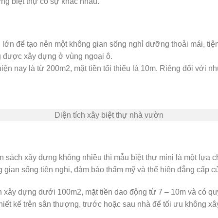
ựng biệt thự có sự khác nhau.
 lớn để tạo nên một không gian sống nghỉ dưỡng thoải mái, tiện
g được xây dựng ở vùng ngoại ô.
ện nay là từ 200m2, mặt tiền tối thiểu là 10m. Riêng đối với nh
Diện tích xây biệt thự nhà vườn
ân sách xây dựng không nhiều thì mẫu biệt thự mini là một lựa c
 gian sống tiện nghi, đảm bảo thẩm mỹ và thể hiện đẳng cấp củ
 xây dựng dưới 100m2, mặt tiền dao động từ 7 – 10m và có quy 
hiết kế trên sân thượng, trước hoặc sau nhà để tối ưu không xâ