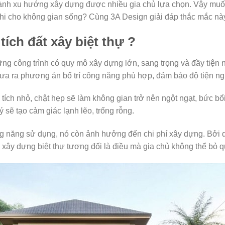
 thành xu hướng xây dựng được nhiều gia chủ lựa chọn. Vậy mu
hi cho không gian sống? Cùng 3A Design giải đáp thắc mắc này 
tích đất xây biệt thự ?
ững công trình có quy mô xây dựng lớn, sang trọng và đầy tiện n
đưa ra phương án bố trí công năng phù hợp, đảm bảo độ tiện ng
 tích nhỏ, chật hẹp sẽ làm không gian trở nên ngột ngạt, bức bổ
 sẽ tạo cảm giác lạnh lẽo, trống rỗng.
 năng sử dụng, nó còn ảnh hưởng đến chi phí xây dựng. Bởi diệ
ch xây dựng biệt thự tương đối là điều mà gia chủ không thể bỏ q