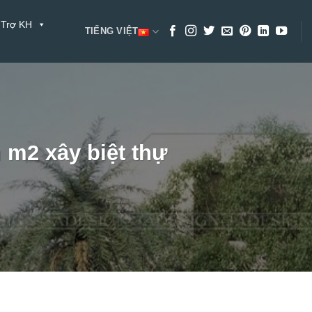
 Trợ KH
TIẾNG VIỆT
 m2 xây biệt thự