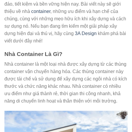
đáo, tiết kiệm và bền vững hiện nay. Bài viết này sẽ giới
thiệu về nhà
container
, những ưu điểm và hạn chế của
chúng, cùng với những mẹo hữu ích khi xây dựng và cách
sự dụng nó. Nếu bạn đang tìm kiếm một giải pháp xây
dựng hiện đại và thú vị, hãy cùng
3A Design
khám phá bài
viết dưới đây nhé!
Nhà Container Là Gì?
Nhà container là một loại nhà được xây dựng từ các thùng
container vận chuyển hàng hóa. Các thùng container này
được tái chế và sử dụng để xây dựng các ngôi nhà có kích
thước và chức năng khác nhau. Nhà container có nhiều
ưu điểm như giá thành rẻ, thời gian thi công nhanh, khả
năng di chuyển linh hoạt và thân thiện với môi trường.