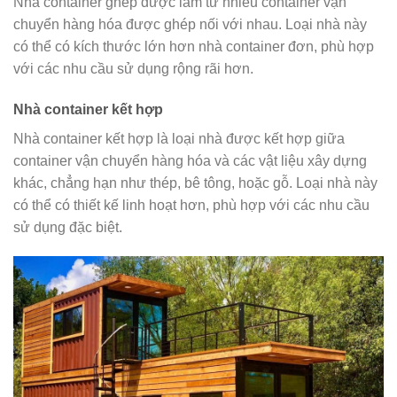
Nhà container ghép được làm từ nhiều container vận
chuyển hàng hóa được ghép nối với nhau. Loại nhà này
có thể có kích thước lớn hơn nhà container đơn, phù hợp
với các nhu cầu sử dụng rộng rãi hơn.
Nhà container kết hợp
Nhà container kết hợp là loại nhà được kết hợp giữa
container vận chuyển hàng hóa và các vật liệu xây dựng
khác, chẳng hạn như thép, bê tông, hoặc gỗ. Loại nhà này
có thể có thiết kế linh hoạt hơn, phù hợp với các nhu cầu
sử dụng đặc biệt.