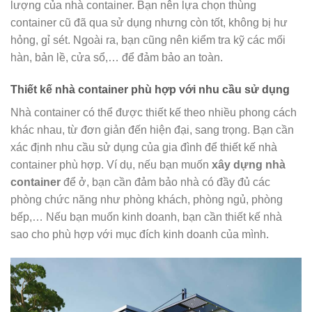
lượng của nhà container. Bạn nên lựa chọn thùng
container cũ đã qua sử dụng nhưng còn tốt, không bị hư
hỏng, gỉ sét. Ngoài ra, bạn cũng nên kiểm tra kỹ các mối
hàn, bản lề, cửa sổ,… để đảm bảo an toàn.
Thiết kế nhà container phù hợp với nhu cầu sử dụng
Nhà container có thể được thiết kế theo nhiều phong cách
khác nhau, từ đơn giản đến hiện đại, sang trọng. Bạn cần
xác định nhu cầu sử dụng của gia đình để thiết kế nhà
container phù hợp. Ví dụ, nếu bạn muốn
xây dựng nhà
container
để ở, bạn cần đảm bảo nhà có đầy đủ các
phòng chức năng như phòng khách, phòng ngủ, phòng
bếp,… Nếu bạn muốn kinh doanh, bạn cần thiết kế nhà
sao cho phù hợp với mục đích kinh doanh của mình.