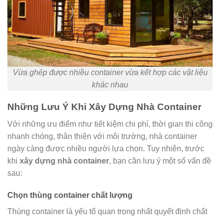
Vừa ghép được nhiều container vừa kết hợp các vật liệu
khác nhau
Những Lưu Ý Khi Xây Dựng Nhà Container
Với những ưu điểm như tiết kiệm chi phí, thời gian thi công
nhanh chóng, thân thiện với môi trường, nhà container
ngày càng được nhiều người lựa chọn. Tuy nhiên, trước
khi
xây dựng nhà container
, bạn cần lưu ý một số vấn đề
sau:
Chọn thùng container chất lượng
Thùng container là yếu tố quan trọng nhất quyết định chất