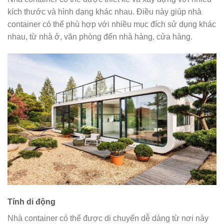
kích thước và hình dạng khác nhau. Điều này giúp nhà
container có thể phù hợp với nhiều mục đích sử dụng khác
nhau, từ nhà ở, văn phòng đến nhà hàng, cửa hàng.
Tính di động
Nhà container có thể được di chuyển dễ dàng từ nơi này