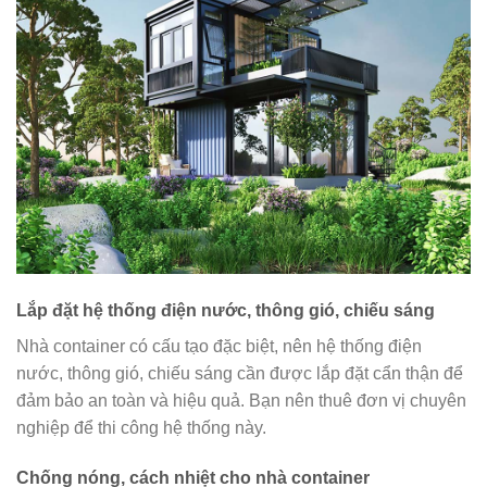
Lắp đặt hệ thống điện nước, thông gió, chiếu sáng
Nhà container có cấu tạo đặc biệt, nên hệ thống điện
nước, thông gió, chiếu sáng cần được lắp đặt cẩn thận để
đảm bảo an toàn và hiệu quả. Bạn nên thuê đơn vị chuyên
nghiệp để thi công hệ thống này.
Chống nóng, cách nhiệt cho nhà container