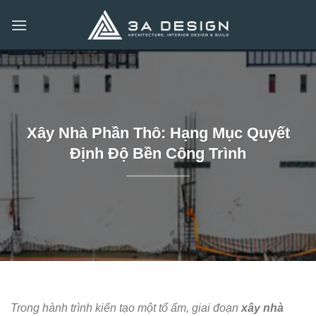
Bỏ
qua
nội
dung
Xây Nhà Phần Thô: Hạng Mục Quyết
Định Độ Bền Công Trình
Trong hành trình kiến tạo một tổ ấm, giai đoạn
xây nhà