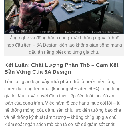
Lắng nghe và đồng hành cùng khách hàng ngay từ buổi
họp đầu tiên – 3A Design kiến tạo không gian sống mang
dấu ấn riêng biệt cho từng gia chủ.
Kết Luận: Chất Lượng Phần Thô – Cam Kết
Bền Vững Của 3A Design
Tóm lại, giai đoạn
xây nhà phần thô
là bước nền tảng,
chiếm tỷ trọng lớn nhất (khoảng 50% đến 60%) trong tổng
giá trị đầu tư và quyết định trực tiếp đến tuổi thọ, độ an
toàn của công trình. Việc nắm rõ các hạng mục cốt lõi – từ
hệ thống móng, cột, dầm, sàn chịu lực đến tường bao che
và hệ thống kỹ thuật âm tường – không chỉ giúp gia chủ
kiểm soát ngân sách mà còn là cơ sở để giám sát chất