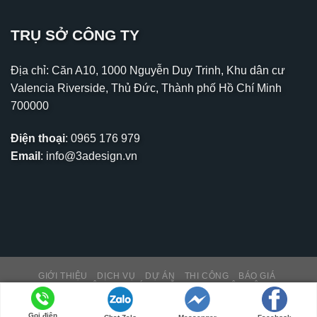
TRỤ SỞ CÔNG TY
Địa chỉ: Căn A10, 1000 Nguyễn Duy Trinh, Khu dân cư
Valencia Riverside, Thủ Đức, Thành phố Hồ Chí Minh
700000
Điện thoại
:
0965 176 979
Email
:
info@3adesign.vn
GIỚI THIỆU
DỊCH VỤ
DỰ ÁN
THI CÔNG
BÁO GIÁ
THƯ VIỆN – TIN TỨC
HỖ TRỢ KH
LIÊN HỆ
Copyright 2026 ©
PNK MEDIA
Gọi điện