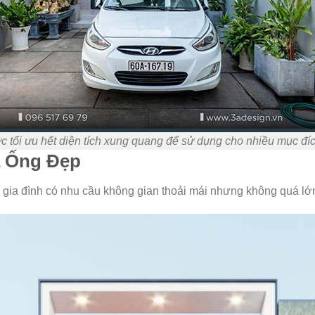
 tối ưu hết diện tích xung quang để sử dụng cho nhiều mục đí
à Ống Đẹp
 gia đình có nhu cầu không gian thoải mái nhưng không quá lớ