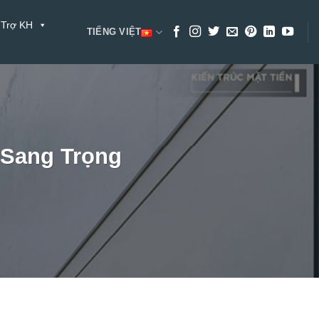
 Trợ KH
TIẾNG VIỆT
 Sang Trọng