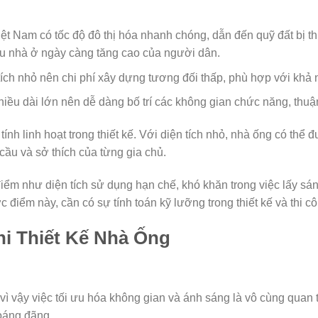
t Nam có tốc độ đô thị hóa nhanh chóng, dẫn đến quỹ đất bị thu
cầu nhà ở ngày càng tăng cao của người dân.
ích nhỏ nên chi phí xây dựng tương đối thấp, phù hợp với khả n
hiều dài lớn nên dễ dàng bố trí các không gian chức năng, thuận
nh linh hoạt trong thiết kế. Với diện tích nhỏ, nhà ống có thể 
cầu và sở thích của từng gia chủ.
ểm như diện tích sử dụng hạn chế, khó khăn trong việc lấy sán
điểm này, cần có sự tính toán kỹ lưỡng trong thiết kế và thi c
i Thiết Kế Nhà Ống
vì vậy việc tối ưu hóa không gian và ánh sáng là vô cùng quan 
hoáng đãng.