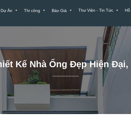
Thư Viện - Tin Tức
Hỗ
Dự Án
Thi công
Báo Giá
iết Kế Nhà Ống Đẹp Hiện Đại,