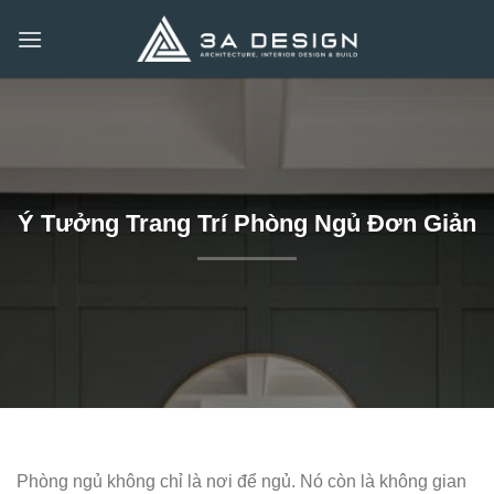
Bỏ
qua
nội
dung
Ý Tưởng Trang Trí Phòng Ngủ Đơn Giản
Phòng ngủ không chỉ là nơi để ngủ. Nó còn là không gian