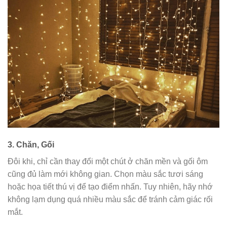
3.
Chăn, Gối
Đôi khi, chỉ cần thay đổi một chút ở chăn mền và gối ôm
cũng đủ làm mới không gian. Chọn màu sắc tươi sáng
hoặc họa tiết thú vị để tạo điểm nhấn. Tuy nhiên, hãy nhớ
không lạm dụng quá nhiều màu sắc để tránh cảm giác rối
mắt.