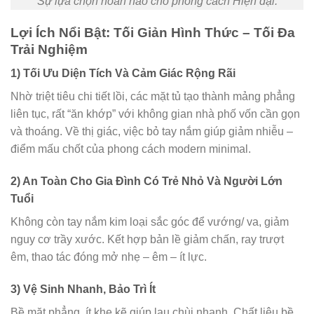
Sự lựa chọn hoàn hảo cho phong cách Hiện đại.
Lợi Ích Nổi Bật: Tối Giản Hình Thức – Tối Đa
Trải Nghiệm
1) Tối Ưu Diện Tích Và Cảm Giác Rộng Rãi
Nhờ triệt tiêu chi tiết lồi, các mặt tủ tạo thành mảng phẳng
liên tục, rất “ăn khớp” với không gian nhà phố vốn cần gọn
và thoáng. Về thị giác, việc bỏ tay nắm giúp giảm nhiễu –
điểm mấu chốt của phong cách modern minimal.
2) An Toàn Cho Gia Đình Có Trẻ Nhỏ Và Người Lớn
Tuổi
Không còn tay nắm kim loại sắc góc để vướng/ va, giảm
nguy cơ trầy xước. Kết hợp bản lề giảm chấn, ray trượt
êm, thao tác đóng mở nhẹ – êm – ít lực.
3) Vệ Sinh Nhanh, Bảo Trì Ít
Bề mặt phẳng, ít khe kẽ giúp lau chùi nhanh. Chất liệu bề