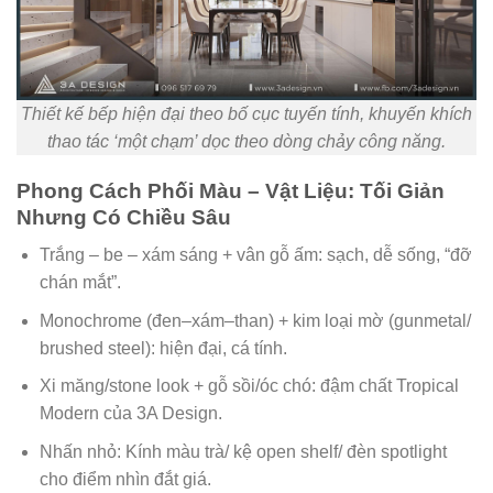
Thiết kế bếp hiện đại theo bố cục tuyến tính, khuyến khích
thao tác ‘một chạm’ dọc theo dòng chảy công năng.
Phong Cách Phối Màu – Vật Liệu: Tối Giản
Nhưng Có Chiều Sâu
Trắng – be – xám sáng + vân gỗ ấm: sạch, dễ sống, “đỡ
chán mắt”.
Monochrome (đen–xám–than) + kim loại mờ (gunmetal/
brushed steel): hiện đại, cá tính.
Xi măng/stone look + gỗ sồi/óc chó: đậm chất Tropical
Modern của 3A Design.
Nhấn nhỏ: Kính màu trà/ kệ open shelf/ đèn spotlight
cho điểm nhìn đắt giá.