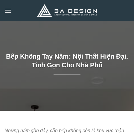
Bỏ
qua
nội
dung
Bếp Không Tay Nắm: Nội Thất Hiện Đại,
Tinh Gọn Cho Nhà Phố
Những năm gần đây, căn bếp không còn là khu vực “hậu