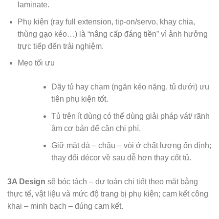
laminate.
Phụ kiện (ray full extension, tip-on/servo, khay chia,
thùng gạo kéo…) là “nâng cấp đáng tiền” vì ảnh hưởng
trực tiếp đến trải nghiệm.
Mẹo tối ưu
Dãy tủ hay chạm (ngăn kéo nặng, tủ dưới) ưu
tiên phụ kiện tốt.
Tủ trên ít dùng có thể dùng giải pháp vát/ rãnh
âm cơ bản để cân chi phí.
Giữ mặt đá – chậu – vòi ở chất lượng ổn định;
thay đổi décor về sau dễ hơn thay cốt tủ.
3A Design
sẽ bóc tách – dự toán chi tiết theo mặt bằng
thực tế, vật liệu và mức độ trang bị phụ kiện; cam kết công
khai – minh bạch – đúng cam kết.