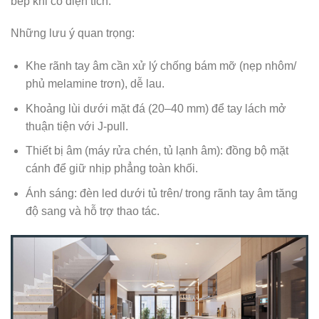
bếp khi có diện tích.
Những lưu ý quan trọng:
Khe rãnh tay âm cần xử lý chống bám mỡ (nẹp nhôm/
phủ melamine trơn), dễ lau.
Khoảng lùi dưới mặt đá (20–40 mm) để tay lách mở
thuận tiện với J-pull.
Thiết bị âm (máy rửa chén, tủ lạnh âm): đồng bộ mặt
cánh để giữ nhịp phẳng toàn khối.
Ánh sáng: đèn led dưới tủ trên/ trong rãnh tay âm tăng
độ sang và hỗ trợ thao tác.