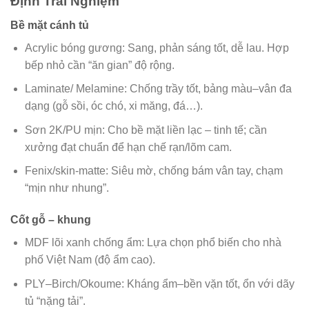
Định Trải Nghiệm
Bề mặt cánh tủ
Acrylic bóng gương: Sang, phản sáng tốt, dễ lau. Hợp
bếp nhỏ cần “ăn gian” độ rộng.
Laminate/ Melamine: Chống trầy tốt, bảng màu–vân đa
dạng (gỗ sồi, óc chó, xi măng, đá…).
Sơn 2K/PU mịn: Cho bề mặt liền lạc – tinh tế; cần
xưởng đạt chuẩn để hạn chế rạn/lõm cam.
Fenix/skin-matte: Siêu mờ, chống bám vân tay, chạm
“mịn như nhung”.
Cốt gỗ – khung
MDF lõi xanh chống ẩm: Lựa chọn phổ biến cho nhà
phố Việt Nam (độ ẩm cao).
PLY–Birch/Okoume: Kháng ẩm–bền vặn tốt, ổn với dãy
tủ “nặng tải”.