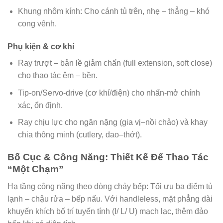
Khung nhôm kính: Cho cánh tủ trên, nhẹ – thẳng – khó
cong vênh.
Phụ kiện & cơ khí
Ray trượt – bản lề giảm chấn (full extension, soft close)
cho thao tác êm – bền.
Tip-on/Servo-drive (cơ khí/điện) cho nhấn-mở chính
xác, ổn định.
Ray chịu lực cho ngăn nặng (gia vị–nồi chảo) và khay
chia thông minh (cutlery, dao–thớt).
Bố Cục & Công Năng: Thiết Kế Để Thao Tác
“Một Chạm”
Hạ tầng công năng theo dòng chảy bếp: Tối ưu ba điểm tủ
lạnh – chậu rửa – bếp nấu. Với handleless, mặt phẳng dài
khuyến khích bố trí tuyến tính (I/ L/ U) mạch lạc, thêm đảo