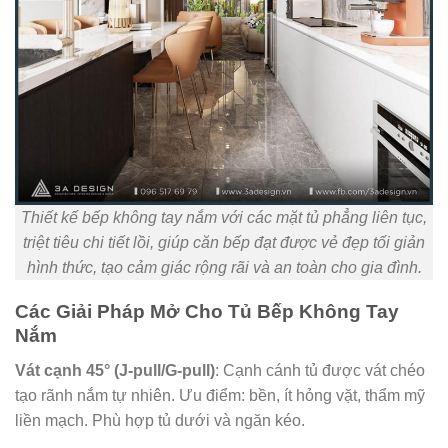
Thiết kế bếp không tay nắm với các mặt tủ phẳng liên tục,
triệt tiêu chi tiết lồi, giúp căn bếp đạt được vẻ đẹp tối giản
hình thức, tạo cảm giác rộng rãi và an toàn cho gia đình.
Các Giải Pháp Mở Cho Tủ Bếp Không Tay
Nắm
Vát cạnh 45° (J-pull/G-pull)
: Cạnh cánh tủ được vát chéo
tạo rãnh nắm tự nhiên. Ưu điểm: bền, ít hỏng vặt, thẩm mỹ
liền mạch. Phù hợp tủ dưới và ngăn kéo.