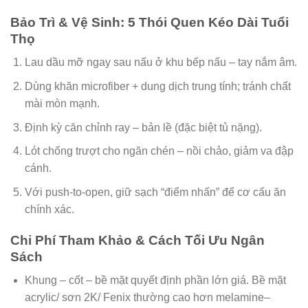
Bảo Trì & Vệ Sinh: 5 Thói Quen Kéo Dài Tuổi
Thọ
Lau dầu mỡ ngay sau nấu ở khu bếp nấu – tay nắm âm.
Dùng khăn microfiber + dung dịch trung tính; tránh chất
mài mòn mạnh.
Định kỳ căn chỉnh ray – bản lề (đặc biệt tủ nặng).
Lót chống trượt cho ngăn chén – nồi chảo, giảm va đập
cánh.
Với push-to-open, giữ sạch “điểm nhấn” để cơ cấu ăn
chính xác.
Chi Phí Tham Khảo & Cách Tối Ưu Ngân
Sách
Khung – cốt – bề mặt quyết định phần lớn giá. Bề mặt
acrylic/ sơn 2K/ Fenix thường cao hơn melamine–