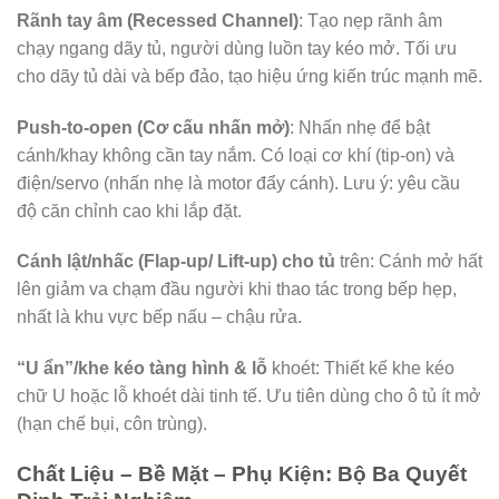
Rãnh tay âm (Recessed Channel)
: Tạo nẹp rãnh âm
chạy ngang dãy tủ, người dùng luồn tay kéo mở. Tối ưu
cho dãy tủ dài và bếp đảo, tạo hiệu ứng kiến trúc mạnh mẽ.
Push-to-open (Cơ cấu nhấn mở)
: Nhấn nhẹ để bật
cánh/khay không cần tay nắm. Có loại cơ khí (tip-on) và
điện/servo (nhấn nhẹ là motor đẩy cánh). Lưu ý: yêu cầu
độ căn chỉnh cao khi lắp đặt.
Cánh lật/nhấc (Flap-up/ Lift-up) cho tủ
trên: Cánh mở hất
lên giảm va chạm đầu người khi thao tác trong bếp hẹp,
nhất là khu vực bếp nấu – chậu rửa.
“U ẩn”/khe kéo tàng hình & lỗ
khoét: Thiết kế khe kéo
chữ U hoặc lỗ khoét dài tinh tế. Ưu tiên dùng cho ô tủ ít mở
(hạn chế bụi, côn trùng).
Chất Liệu – Bề Mặt – Phụ Kiện: Bộ Ba Quyết