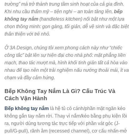
trường” mà trở thành trung tâm sinh hoạt của cả gia đình.
Khi nhu cầu thẩm mỹ – tiện nghi – an toàn tăng lên,
bếp
không tay nắm
(handleless kitchen) nổi bật như một lựa
chọn thông minh: gọn gàng, tối giản, dễ vệ sinh và đặc biệt
thân thiện với trẻ nhỏ.
Ở 3A Design, chúng tôi xem phong cách này như “chiếc
công tắc” bật lên sự hiện đại cho nhà phố: mặt phẳng liền
mạch, thao tác mượt mà, hình khối tinh giản tất cả hòa vào
nhau để tạo nên một trải nghiệm nấu nướng thoải mái, ít va
chạm và đầy cảm hứng.
Bếp Không Tay Nắm Là Gì? Cấu Trúc Và
Cách Vận Hành
Bếp không tay nắm
là hệ tủ có cánh/phần mặt ngăn kéo
không gắn tay nắm rời. Thay vì nắm/kéo bằng phụ kiện lồi
ra, người dùng tương tác trực tiếp với phần vát góc (J-
pull/G-pull), rãnh âm (recessed channel), cơ cấu nhấn-mở