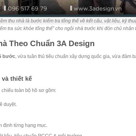
ệm thu nhà là bước kiểm tra tổng thể về kết cấu, vật liệu, kỹ th
ểm tra sức khỏe tổng thể” cho ngôi nhà trước khi đón chủ nhân t
hà Theo Chuẩn 3A Design
 5 bước
, vừa tuân thủ tiêu chuẩn xây dựng quốc gia, vừa đảm bảo
và thiết kế
i chiếu toàn bộ hồ sơ gồm:
ê duyệt.
ểm định từng hạng mục.
t liệu, tiêu chuẩn PCCC & môi trường.