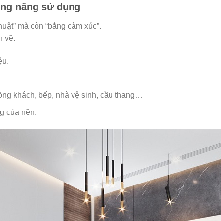
ông năng sử dụng
huật” mà còn “bằng cảm xúc”.
n về:
ệu.
òng khách, bếp, nhà vệ sinh, cầu thang…
g của nền.