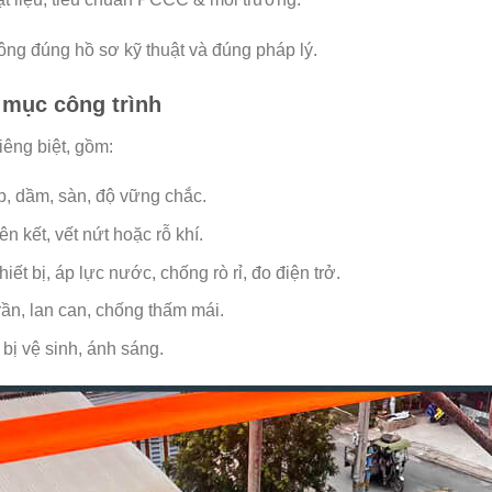
công đúng hồ sơ kỹ thuật và đúng pháp lý.
 mục công trình
êng biệt, gồm:
ép, dầm, sàn, độ vững chắc.
ên kết, vết nứt hoặc rỗ khí.
iết bị, áp lực nước, chống rò rỉ, đo điện trở.
trần, lan can, chống thấm mái.
 bị vệ sinh, ánh sáng.