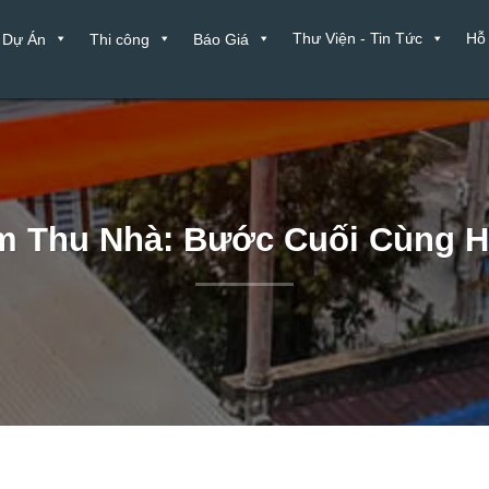
Thư Viện - Tin Tức
Hỗ
Dự Án
Thi công
Báo Giá
m Thu Nhà: Bước Cuối Cùng 