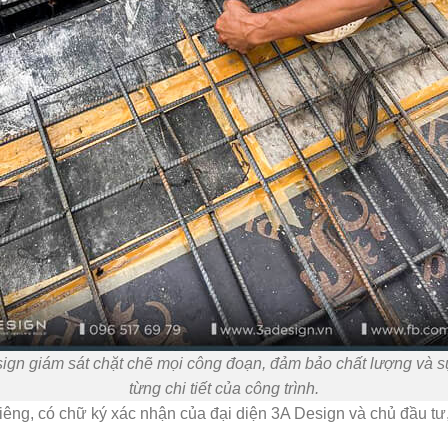
ign giám sát chặt chẽ mọi công đoạn, đảm bảo chất lượng và s
từng chi tiết của công trình.
êng, có chữ ký xác nhận của đại diện 3A Design và chủ đầu tư,