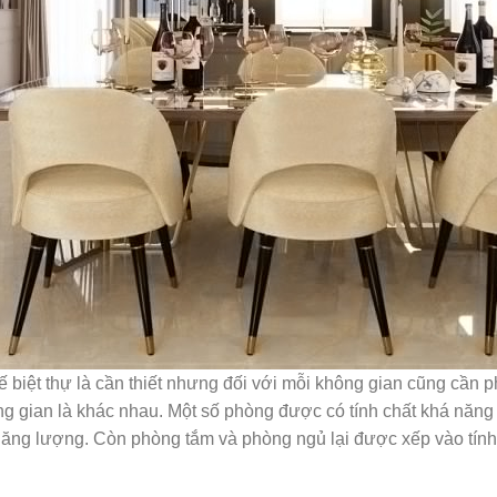
 biệt thự là cần thiết nhưng đối với mỗi không gian cũng cần 
ông gian là khác nhau. Một số phòng được có tính chất khá nă
năng lượng. Còn phòng tắm và phòng ngủ lại được xếp vào tính