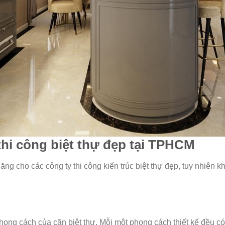
 thi công biệt thự đẹp tại TPHCM
g cho các công ty thi công kiến trúc biệt thự đẹp, tuy nhiên kh
hong cách của căn biệt thự. Mỗi một phong cách thiết kế đều 