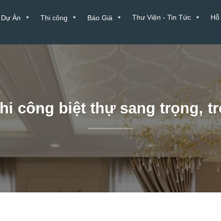
Thư Viện - Tin Tức
Hỗ
Dự Án
Thi công
Báo Giá
thi công biệt thự sang trọng, 