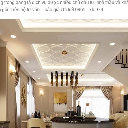
g trọng đang là dịch vụ được nhiều chủ đầu tư, nhà thầu và kh
n gói. Liên hệ tư vấn – báo giá chi tiết 0965 176 979