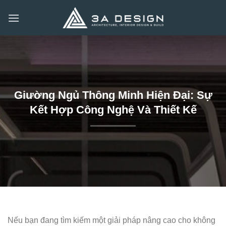
Bỏ
qua
nội
dung
Giường Ngủ Thông Minh Hiện Đại: Sự
Kết Hợp Công Nghệ Và Thiết Kế
Nếu bạn đang tìm kiếm một giải pháp nâng cao cho không