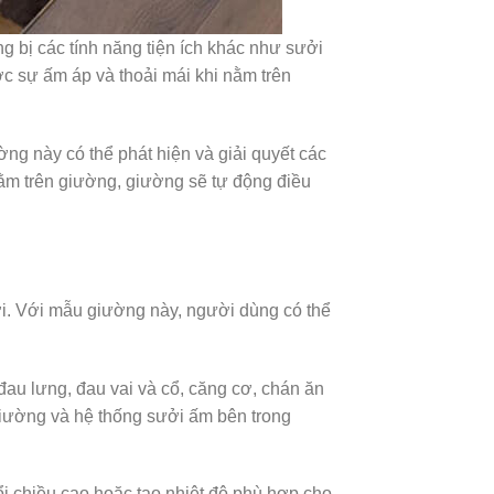
g bị các tính năng tiện ích khác như sưởi
c sự ấm áp và thoải mái khi nằm trên
ờng này có thể phát hiện và giải quyết các
ằm trên giường, giường sẽ tự động điều
ười. Với mẫu giường này, người dùng có thể
au lưng, đau vai và cổ, căng cơ, chán ăn
giường và hệ thống sưởi ấm bên trong
đổi chiều cao hoặc tạo nhiệt độ phù hợp cho