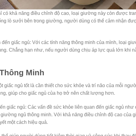
ỉ có khả năng điều chỉnh độ cao, loại giường này còn được tran
hống lò sưởi bên trong giường, người dùng có thể cảm nhận đượ
n đến giấc ngủ: Với các tính năng thông minh của mình, loại giư
ùng. Chẳng hạn như, nếu người dùng chịu áp lực quá lớn khi n
 Thông Minh
t giấc ngủ tốt là cần thiết cho sức khỏe và trí não của mỗi ng
ờng, giúp cho giấc ngủ của họ trở nên chất lượng hơn.
ến giấc ngủ: Các vấn đề sức khỏe liên quan đến giấc ngủ như đ
 giường ngủ thông minh. Với khả năng điều chỉnh độ cao của 
yết một cách hiệu quả.
 thể giúp người dùng tiết kiệm thời gian và công sức khi thay 