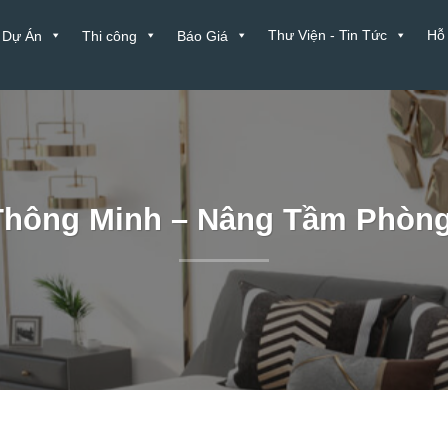
Thư Viện - Tin Tức
Hỗ
Dự Án
Thi công
Báo Giá
hông Minh – Nâng Tầm Phòn