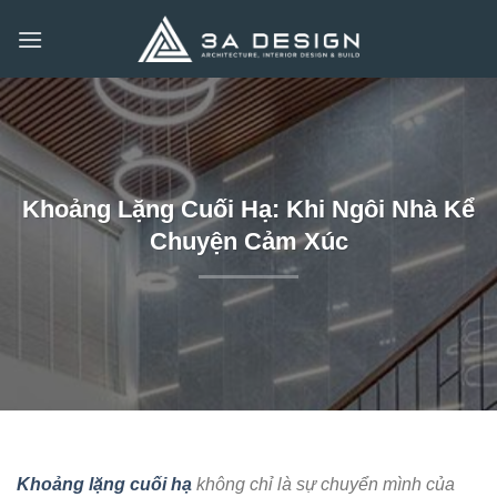
Bỏ
qua
nội
dung
Khoảng Lặng Cuối Hạ: Khi Ngôi Nhà Kể
Chuyện Cảm Xúc
Khoảng lặng cuối hạ
không chỉ là sự chuyển mình của