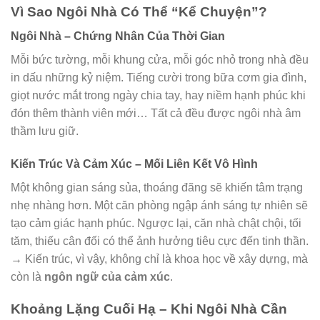
Vì Sao Ngôi Nhà Có Thể “Kể Chuyện”?
Ngôi Nhà – Chứng Nhân Của Thời Gian
Mỗi bức tường, mỗi khung cửa, mỗi góc nhỏ trong nhà đều
in dấu những kỷ niệm. Tiếng cười trong bữa cơm gia đình,
giọt nước mắt trong ngày chia tay, hay niềm hạnh phúc khi
đón thêm thành viên mới… Tất cả đều được ngôi nhà âm
thầm lưu giữ.
Kiến Trúc Và Cảm Xúc – Mối Liên Kết Vô Hình
Một không gian sáng sủa, thoáng đãng sẽ khiến tâm trạng
nhẹ nhàng hơn. Một căn phòng ngập ánh sáng tự nhiên sẽ
tạo cảm giác hạnh phúc. Ngược lại, căn nhà chật chội, tối
tăm, thiếu cân đối có thể ảnh hưởng tiêu cực đến tinh thần.
→ Kiến trúc, vì vậy, không chỉ là khoa học về xây dựng, mà
còn là
ngôn ngữ của cảm xúc
.
Khoảng Lặng Cuối Hạ – Khi Ngôi Nhà Cần