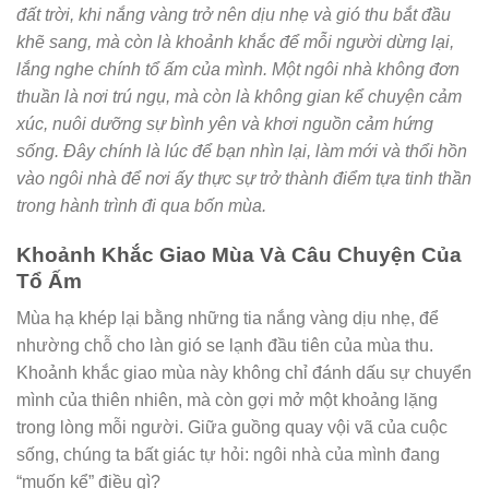
đất trời, khi nắng vàng trở nên dịu nhẹ và gió thu bắt đầu
khẽ sang, mà còn là khoảnh khắc để mỗi người dừng lại,
lắng nghe chính tổ ấm của mình. Một ngôi nhà không đơn
thuần là nơi trú ngụ, mà còn là không gian kể chuyện cảm
xúc, nuôi dưỡng sự bình yên và khơi nguồn cảm hứng
sống. Đây chính là lúc để bạn nhìn lại, làm mới và thổi hồn
vào ngôi nhà để nơi ấy thực sự trở thành điểm tựa tinh thần
trong hành trình đi qua bốn mùa.
Khoảnh Khắc Giao Mùa Và Câu Chuyện Của
Tổ Ấm
Mùa hạ khép lại bằng những tia nắng vàng dịu nhẹ, để
nhường chỗ cho làn gió se lạnh đầu tiên của mùa thu.
Khoảnh khắc giao mùa này không chỉ đánh dấu sự chuyển
mình của thiên nhiên, mà còn gợi mở một khoảng lặng
trong lòng mỗi người. Giữa guồng quay vội vã của cuộc
sống, chúng ta bất giác tự hỏi: ngôi nhà của mình đang
“muốn kể” điều gì?