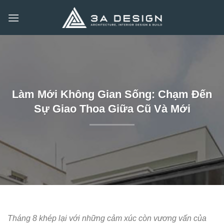
Bỏ
qua
nội
dung
Làm Mới Không Gian Sống: Chạm Đến
Sự Giao Thoa Giữa Cũ Và Mới
Tháng 8 khép lại với những cảm xúc còn vương vấn của