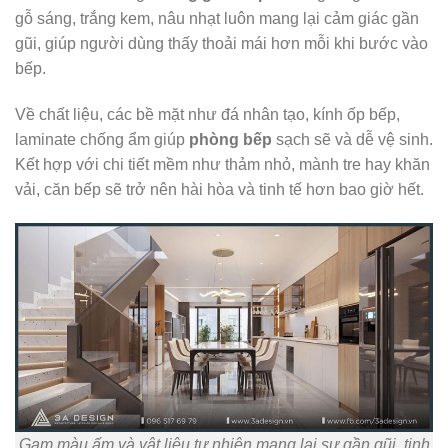
gỗ sáng, trắng kem, nâu nhạt luôn mang lại cảm giác gần
gũi, giúp người dùng thấy thoải mái hơn mỗi khi bước vào
bếp.
Về chất liệu, các bề mặt như đá nhân tạo, kính ốp bếp,
laminate chống ẩm giúp
phòng bếp
sạch sẽ và dễ vệ sinh.
Kết hợp với chi tiết mềm như thảm nhỏ, mành tre hay khăn
vải, căn bếp sẽ trở nên hài hòa và tinh tế hơn bao giờ hết.
Gam màu ấm và vật liệu tự nhiên mang lại sự gần gũi, tinh