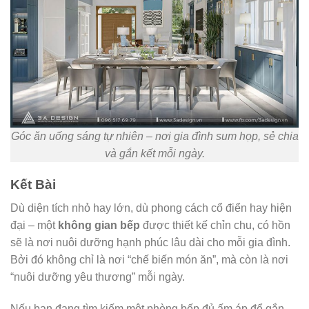
Góc ăn uống sáng tự nhiên – nơi gia đình sum họp, sẻ chia
và gắn kết mỗi ngày.
Kết Bài
Dù diện tích nhỏ hay lớn, dù phong cách cổ điển hay hiện
đại – một
không gian bếp
được thiết kế chỉn chu, có hồn
sẽ là nơi nuôi dưỡng hạnh phúc lâu dài cho mỗi gia đình.
Bởi đó không chỉ là nơi “chế biến món ăn”, mà còn là nơi
“nuôi dưỡng yêu thương” mỗi ngày.
Nếu bạn đang tìm kiếm một phòng bếp đủ ấm áp để gắn