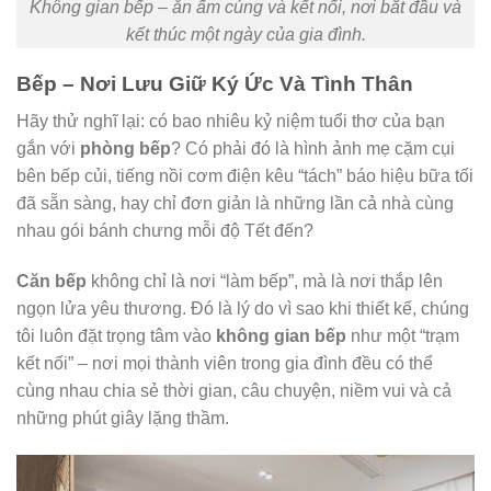
Không gian bếp – ăn ấm cúng và kết nối, nơi bắt đầu và
kết thúc một ngày của gia đình.
Bếp – Nơi Lưu Giữ Ký Ức Và Tình Thân
Hãy thử nghĩ lại: có bao nhiêu kỷ niệm tuổi thơ của bạn
gắn với
phòng bếp
? Có phải đó là hình ảnh mẹ cặm cụi
bên bếp củi, tiếng nồi cơm điện kêu “tách” báo hiệu bữa tối
đã sẵn sàng, hay chỉ đơn giản là những lần cả nhà cùng
nhau gói bánh chưng mỗi độ Tết đến?
Căn bếp
không chỉ là nơi “làm bếp”, mà là nơi thắp lên
ngọn lửa yêu thương. Đó là lý do vì sao khi thiết kế, chúng
tôi luôn đặt trọng tâm vào
không gian bếp
như một “trạm
kết nối” – nơi mọi thành viên trong gia đình đều có thể
cùng nhau chia sẻ thời gian, câu chuyện, niềm vui và cả
những phút giây lặng thầm.