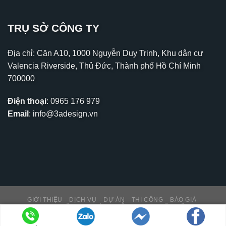
TRỤ SỞ CÔNG TY
Địa chỉ: Căn A10, 1000 Nguyễn Duy Trinh, Khu dân cư
Valencia Riverside, Thủ Đức, Thành phố Hồ Chí Minh
700000
Điện thoại
:
0965 176 979
Email
:
info@3adesign.vn
GIỚI THIỆU
DỊCH VỤ
DỰ ÁN
THI CÔNG
BÁO GIÁ
THƯ VIỆN – TIN TỨC
HỖ TRỢ KH
LIÊN HỆ
Copyright 2026 ©
PNK MEDIA