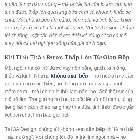
thuần là nơi nấu nướng – mà là trái tim của tổ ấm, nơi tình
thân được thắp lên qua từng bữa cơm và khoảnh khắc sẻ
chia. Một phòng bếp ấm cúng, tiện nghi và tinh tế sẽ khiến
mỗi ngày trở về nhà là một niềm vui. Với 3A Design, chúng
tôi tin rằng, một căn bếp được thiết kế đúng cách có thể
thay đổi cả trải nghiệm sống của gia đình bạn.
Khi Tình Thân Được Thắp Lên Từ Gian Bếp
Một ngôi nhà có thể được xây nên bằng gạch, xi măng,
thép và kính. Nhưng
không gian bếp
– nơi người mẹ cần
mẫn nấu ăn mỗi chiều, nơi tiếng cười rộn vang quanh
mâm cơm – mới chính là thứ làm nên “hơi ấm” thật sự của
một tổ ấm. Trong từng hơi nước bốc lên từ nồi canh, từng
tiếng lách cách chảo rang hay thìa đũa, tình thân được gắn
kết bền chặt hơn bao giờ hết.
Tại 3A Design, chúng tôi không xem
căn bếp
chỉ là nơi để
“nấu nướng”. Với chúng tôi, đó là trái tim ngôi nhà – nơi