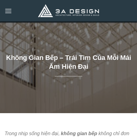
Bỏ
qua
nội
dung
Không Gian Bếp – Trái Tim Của Mỗi Mái
Ấm Hiện Đại
Trong nhịp sống hiện đại,
không gian bếp
không chỉ đơn