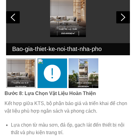
Bao-gia-thiet-ke-noi-that-nha-pho
Bước 8: Lựa Chọn Vật Liệu Hoàn Thiện
Kết hợp giữa KTS, bộ phận báo giá và triển khai để chọn
vật liệu phù hợp ngân sách và phong cách.
Lựa chọn từ màu sơn, đá ốp, gạch lát đến thiết bị nội
thất và phụ kiện trang trí.