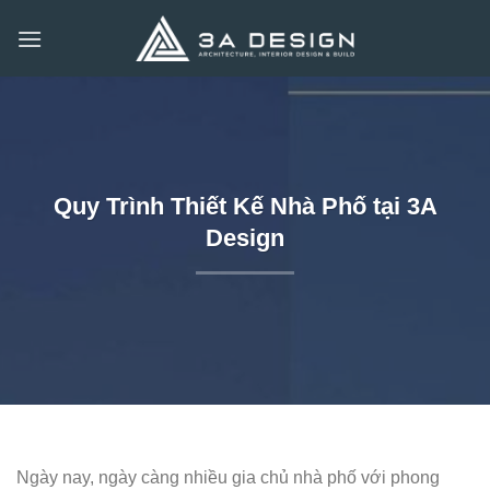
Bỏ
qua
nội
dung
Quy Trình Thiết Kế Nhà Phố tại 3A
Design
Ngày nay, ngày càng nhiều gia chủ nhà phố với phong