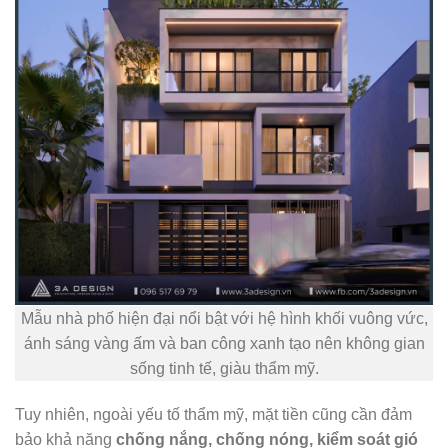
Mẫu nhà phố hiện đại nổi bật với hệ hình khối vuông vức,
ánh sáng vàng ấm và ban công xanh tạo nên không gian
sống tinh tế, giàu thẩm mỹ.
Tuy nhiên, ngoài yếu tố thẩm mỹ, mặt tiền cũng cần đảm
bảo khả năng
chống nắng, chống nóng, kiểm soát gió