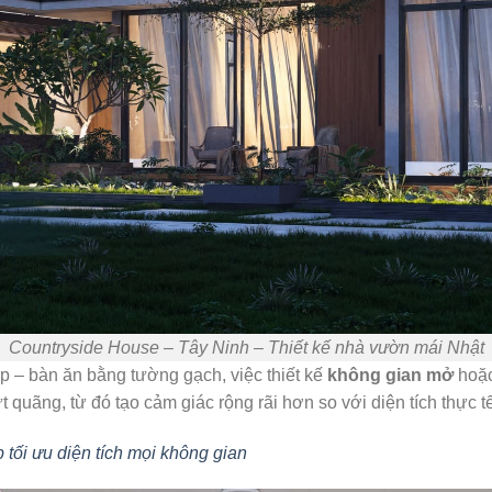
Countryside House – Tây Ninh – Thiết kế nhà vườn mái Nhật
p – bàn ăn bằng tường gạch, việc thiết kế
không gian mở
hoặc
t quãng, từ đó tạo cảm giác rộng rãi hơn so với diện tích thực t
tối ưu diện tích mọi không gian