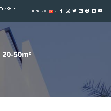
 Trợ KH
TIẾNG VIỆT
 20-50m²