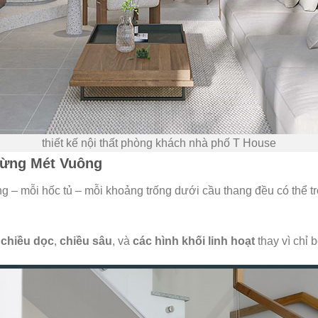
thiết kế nội thất phòng khách nhà phố T House
Từng Mét Vuông
ng – mỗi hốc tủ – mỗi khoảng trống dưới cầu thang đều có thể t
ề
chiều dọc
,
chiều sâu
, và
các hình khối linh hoạt
thay vì chỉ 