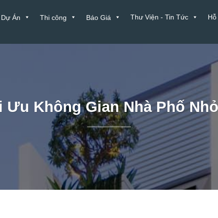
Thư Viện - Tin Tức
Hỗ
Dự Án
Thi công
Báo Giá
i Ưu Không Gian Nhà Phố Nhỏ