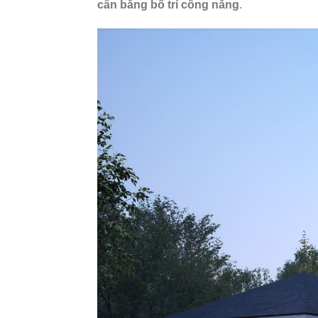
cân bằng bố trí công năng
.