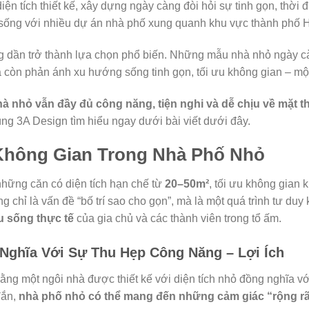
diện tích thiết kế, xây dựng ngày càng đòi hỏi sự tinh gọn, thời
n sống với nhiều dự án nhà phố xung quanh khu vực thành phố 
 dần trở thành lựa chọn phổ biến. Những mẫu nhà nhỏ ngày 
 còn phản ánh xu hướng sống tinh gọn, tối ưu không gian – một 
hà nhỏ vẫn đầy đủ công năng, tiện nghi và dễ chịu về mặt 
g 3A Design tìm hiểu ngay dưới bài viết dưới đây.
 Không Gian Trong Nhà Phố Nhỏ
những căn có diện tích hạn chế từ
20–50m²
, tối ưu không gian 
g chỉ là vấn đề “bố trí sao cho gọn”, mà là một quá trình tư duy 
u sống thực tế
của gia chủ và các thành viên trong tổ ấm.
 Nghĩa Với Sự
Thu Hẹp Công Năng – Lợi Ích
g một ngôi nhà được thiết kế với diện tích nhỏ đồng nghĩa với
đắn,
nhà phố nhỏ có thể mang đến những cảm giác “rộng rãi