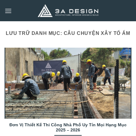
Bỏ
qua
nội
dung
LƯU TRỮ DANH MỤC:
CÂU CHUYỆN XÂY TỔ ẤM
Đơn Vị Thiết Kế Thi Công Nhà Phố Uy Tín Mọi Hạng Mục
2025 – 2026