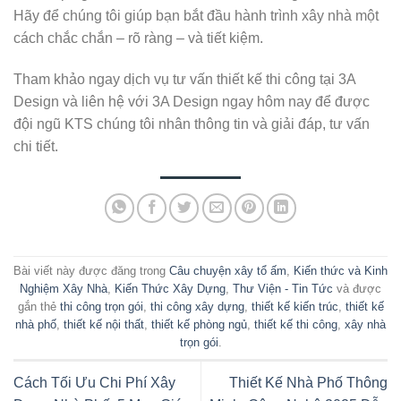
Hãy để chúng tôi giúp bạn bắt đầu hành trình xây nhà một
cách chắc chắn – rõ ràng – và tiết kiệm.
Tham khảo ngay dịch vụ tư vấn thiết kế thi công tại 3A
Design và liên hệ với 3A Design ngay hôm nay để được
đội ngũ KTS chúng tôi nhân thông tin và giải đáp, tư vấn
chi tiết.
Bài viết này được đăng trong
Câu chuyện xây tổ ấm
,
Kiến thức và Kinh
Nghiệm Xây Nhà
,
Kiến Thức Xây Dựng
,
Thư Viện - Tin Tức
và được
gắn thẻ
thi công trọn gói
,
thi công xây dựng
,
thiết kế kiến trúc
,
thiết kế
nhà phố
,
thiết kế nội thất
,
thiết kế phòng ngủ
,
thiết kế thi công
,
xây nhà
trọn gói
.
Cách Tối Ưu Chi Phí Xây
Thiết Kế Nhà Phố Thông