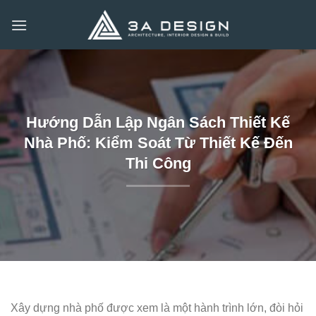
Bỏ
qua
nội
dung
Hướng Dẫn Lập Ngân Sách Thiết Kế
Nhà Phố: Kiểm Soát Từ Thiết Kế Đến
Thi Công
Xây dựng nhà phố được xem là một hành trình lớn, đòi hỏi